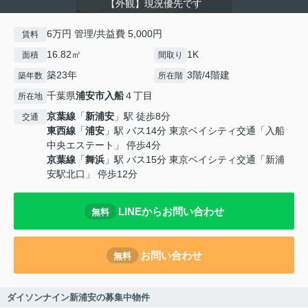
【外観】現況優先です
6万円 管理/共益費 5,000円
賃料
16.82㎡
1K
面積
間取り
築23年
3階/4階建
築年数
所在階
千葉県
浦安市
入船
４丁目
所在地
京葉線
「
新浦安
」駅 徒歩8分
交通
東西線
「
浦安
」駅 バス14分 東京ベイシティ交通「入船
中央エステート」 停歩4分
京葉線
「
舞浜
」駅 バス15分 東京ベイシティ交通「新浦
安駅北口」 停歩12分
LINEからお問い合わせ
無料
お問い合わせ
無料
ダイソンナイン新浦安の募集中物件