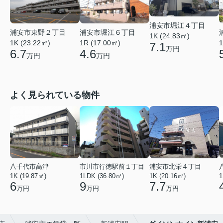
浦安市堀江４丁目
浦安市東野２丁目
浦安市堀江６丁目
1K (24.83㎡)
1K (23.22㎡)
1R (17.00㎡)
1
7.1
万円
6.7
4.6
万円
万円
よく見られている物件
八千代市高津
市川市行徳駅前１丁目
浦安市北栄４丁目
1K (19.87㎡)
1LDK (36.80㎡)
1K (20.16㎡)
1
6
9
7.7
万円
万円
万円