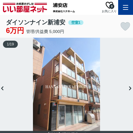
0
お気に入り
ダイソンナイン新浦安
空室1
6万円
管理/共益費 5,000円
1
/
19