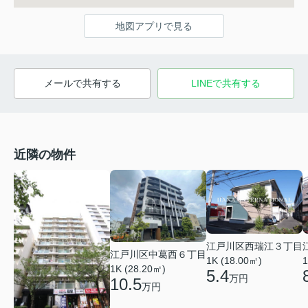
地図アプリで見る
メールで共有する
LINEで共有する
近隣の物件
江戸川区西瑞江３丁目
江戸川区中葛西６丁目
1K (18.00㎡)
1
1K (28.20㎡)
5.4
万円
10.5
万円