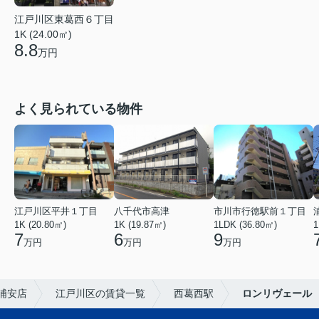
江戸川区東葛西６丁目
1K (24.00㎡)
8.8
万円
よく見られている物件
江戸川区平井１丁目
八千代市高津
市川市行徳駅前１丁目
1K (20.80㎡)
1K (19.87㎡)
1LDK (36.80㎡)
1
7
6
9
万円
万円
万円
浦安店
江戸川区の賃貸一覧
西葛西駅
ロンリヴェール