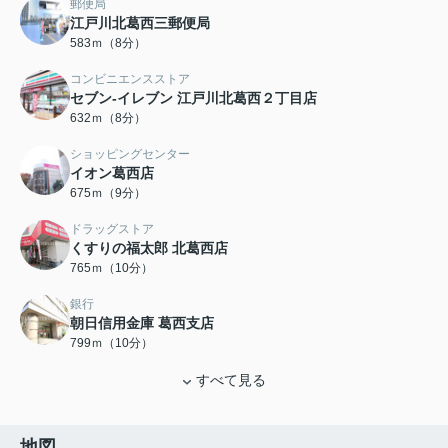
郵便局
江戸川北葛西三郵便局
583ｍ（8分）
コンビニエンスストア
セブン-イレブン 江戸川北葛西２丁目店
632ｍ（8分）
ショッピングセンター
イオン葛西店
675ｍ（9分）
ドラッグストア
くすりの福太郎 北葛西店
765ｍ（10分）
銀行
朝日信用金庫 葛西支店
799ｍ（10分）
すべて見る
地図