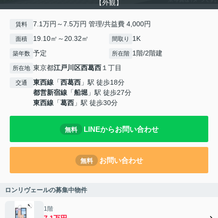
【外観】
7.1万円～7.5万円 管理/共益費 4,000円
賃料
19.10㎡～20.32㎡
1K
面積
間取り
予定
1階/2階建
築年数
所在階
東京都
江戸川区
西葛西
１丁目
所在地
東西線
「
西葛西
」駅 徒歩18分
交通
都営新宿線
「
船堀
」駅 徒歩27分
東西線
「
葛西
」駅 徒歩30分
LINEからお問い合わせ
無料
お問い合わせ
無料
ロンリヴェールの募集中物件
1階
7.1万円