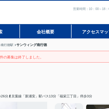
営業時間：10：00～1
索
会社概要
アクセスマッ
サンウィング南行徳
南行徳駅
件の募集は終了しました。
26分
京葉線「新浦安」駅バス13分「福栄三丁目」停歩3分