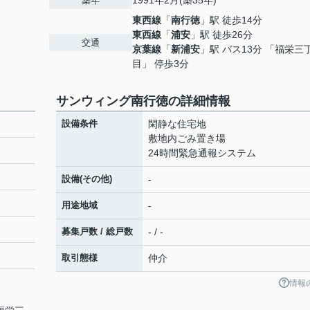
1991年2月(築35年)
築年
東西線
「
南行徳
」駅 徒歩14分
東西線
「
浦安
」駅 徒歩26分
交通
京葉線
「
新浦安
」駅 バス13分 「福栄三
目」 停歩3分
サンウィング南行徳の詳細情報
設備条件
閑静な住宅地
敷地内ごみ置き場
24時間緊急通報システム
設備(その他)
-
用途地域
-
募集戸数 / 総戸数
- / -
取引態様
仲介
情報