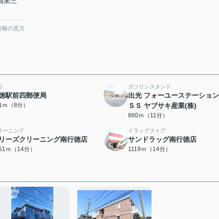
「福栄三
情報の見方
行
ガソリンスタンド
徳駅前四郵便局
出光 フォーユーステーショ
61ｍ（8分）
ＳＳ ヤブサキ産業(株)
860ｍ（11分）
リーニング
ドラッグストア
リーズクリーニング南行徳店
サンドラッグ南行徳店
051ｍ（14分）
1119ｍ（14分）