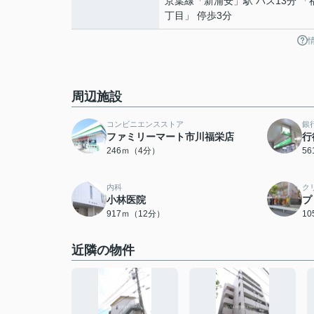
京葉線
「
新浦安
」駅 バス13分 
丁目」 停歩3分
周辺施設
コンビニエンスストア
銀
ファミリーマート市川福栄店
行
246ｍ（4分）
5
内科
ク
小林医院
プ
917ｍ（12分）
1
近隣の物件