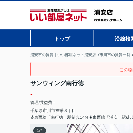
トップ
沿線検
浦安市の賃貸｜いい部屋ネット浦安店
市川市の賃貸一覧
この物
サンウィング南行徳
-
管理/共益費 -
千葉県
市川市
福栄
３丁目
東西線「南行徳」駅徒歩14分
東西線「浦安」駅徒歩
1
/
7