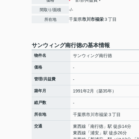
-
管理/共益費
-
価格
-/-
間取り/面積
千葉県
市川市
福栄
３丁目
所在地
サンウィング南行徳の基本情報
物件名
サンウィング南行徳
価格
-
管理/共益費
-
築年月
1991年2月（築35年）
総戸数
-
所在地
千葉県
市川市
福栄
３丁目
交通
東西線
「
南行徳
」駅 徒歩14分
東西線
「
浦安
」駅 徒歩26分