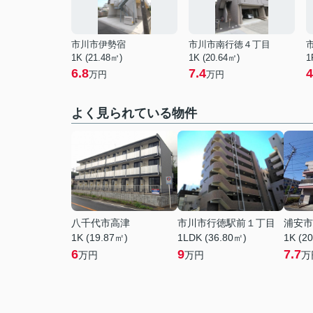
市川市伊勢宿
市川市南行徳４丁目
1K (21.48㎡)
1K (20.64㎡)
1
6.8
7.4
4
万円
万円
よく見られている物件
八千代市高津
市川市行徳駅前１丁目
浦安市
1K (19.87㎡)
1LDK (36.80㎡)
1K (2
6
9
7.7
万円
万円
万