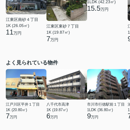
1LDK (42.23㎡)
15.5
万円
江東区南砂４丁目
1K (26.05㎡)
江東区東砂７丁目
11
1K (19.87㎡)
1
万円
7
万円
よく見られている物件
江戸川区平井１丁目
八千代市高津
市川市行徳駅前１丁目
1K (20.80㎡)
1K (19.87㎡)
1LDK (36.80㎡)
1
7
6
9
万円
万円
万円