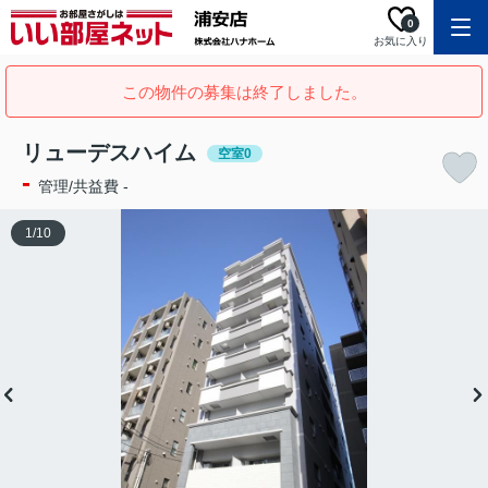
0
お気に入り
この物件の募集は終了しました。
リューデスハイム
空室0
-
管理/共益費 -
1
/
10