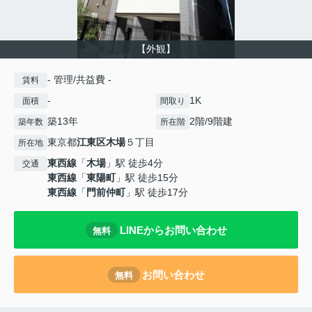
【外観】
- 管理/共益費 -
賃料
-
1K
面積
間取り
築13年
2階/9階建
築年数
所在階
東京都
江東区
木場
５丁目
所在地
東西線
「
木場
」駅 徒歩4分
交通
東西線
「
東陽町
」駅 徒歩15分
東西線
「
門前仲町
」駅 徒歩17分
LINEからお問い合わせ
無料
お問い合わせ
無料