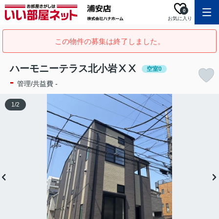
0
お気に入り
この物件の募集は終了しました。
ハーモニーテラス北小岩ⅩⅩ
空室0
-
管理/共益費 -
1
/
2