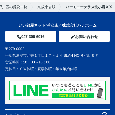
戸川区の賃貸一覧
京成小岩駅
ハーモニーテラス北小岩ⅩⅩ
いい部屋ネット 浦安店／株式会社ハナホーム
047-306-6016
お問い合わせ
〒279-0002
千葉県浦安市北栄１丁目１７－１４ BLAN-NOIRビル ５Ｆ
営業時間：
10：00～18：00
定休日：
ＧＷ休暇・夏季休暇・年末年始休暇
トップページ