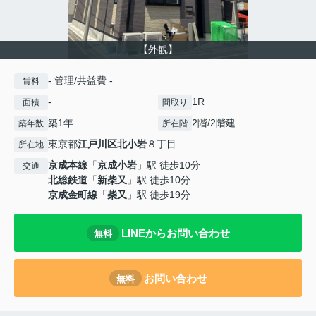
【外観】
- 管理/共益費 -
賃料
-
1R
面積
間取り
築1年
2階/2階建
築年数
所在階
東京都
江戸川区
北小岩
８丁目
所在地
京成本線
「
京成小岩
」駅 徒歩10分
交通
北総鉄道
「
新柴又
」駅 徒歩10分
京成金町線
「
柴又
」駅 徒歩19分
LINEからお問い合わせ
無料
お問い合わせ
無料