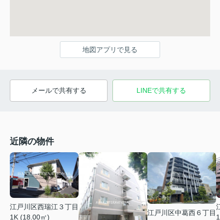
地図アプリで見る
メールで共有する
LINEで共有する
近隣の物件
江戸川区西瑞江３丁目
江戸川区中葛西６丁目
1K (18.00㎡)
1