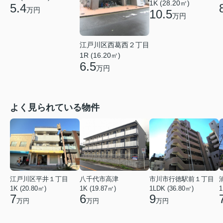
1K (28.20㎡)
5.4
万円
10.5
万円
江戸川区西葛西２丁目
1R (16.20㎡)
6.5
万円
よく見られている物件
江戸川区平井１丁目
八千代市高津
市川市行徳駅前１丁目
1K (20.80㎡)
1K (19.87㎡)
1LDK (36.80㎡)
1
7
6
9
万円
万円
万円