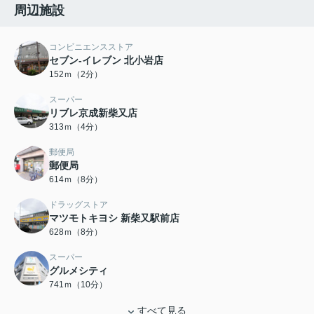
周辺施設
コンビニエンスストア
セブン‐イレブン 北小岩店
152ｍ（2分）
スーパー
リブレ京成新柴又店
313ｍ（4分）
郵便局
郵便局
614ｍ（8分）
ドラッグストア
マツモトキヨシ 新柴又駅前店
628ｍ（8分）
スーパー
グルメシティ
741ｍ（10分）
すべて見る