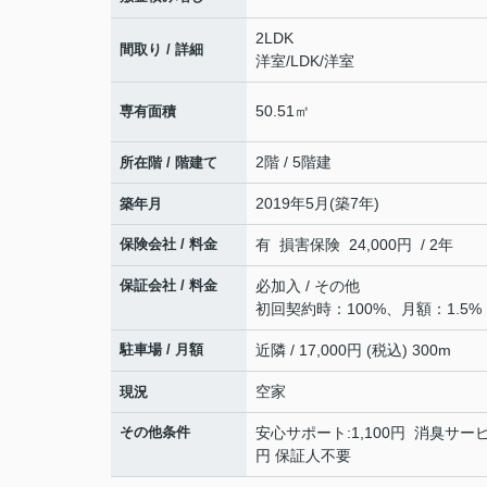
2LDK
間取り / 詳細
洋室
/
LDK
/
洋室
50.51㎡
専有面積
2階 / 5階建
所在階 / 階建て
2019年5月(築7年)
築年月
保険会社 / 料金
有 損害保険 24,000円 / 2年
保証会社 / 料金
必加入 / その他
初回契約時：100%、月額：1.5%
駐車場 / 月額
近隣 / 17,000円 (税込) 300m
空家
現況
その他条件
安心サポート:1,100円 消臭サービス
円 保証人不要