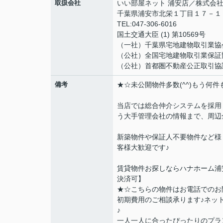
取扱会社
いい部屋ネット 浦安店／株式会
千葉県浦安市北栄１丁目１７－１４ B
TEL:047-306-6016
国土交通大臣 (1) 第10569号
（一社）千葉県宅地建物取引業協
（公社）全国宅地建物取引業保証
（公社）首都圏不動産公正取引協
備考
★☆未公開物件多数(^^)もう何
当店では総合仲介システムを採用
う大手管理会社の情報まで、周辺
新築物件や保証人不要物件など様
客様大歓迎です♪
賃貸物件お探しならハナホーム浦
決済可】
★☆こちらの物件はお電話でのお
初期費用のご相談承ります♪ネッ
♪
一人一人に合ったぴったりのプラ