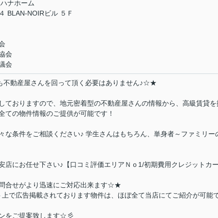
社ハナホーム
LAN-NOIRビル ５Ｆ
会
協会
議会
件も不動産屋さんを回って頂く必要はありません♪☆★
しておりますので、地元密着型の不動産屋さんの情報から、高級賃貸を
全ての物件情報のご提供が可能です！
々な条件をご相談ください♪ 学生さんはもちろん、単身者～ファミリー
安店にお任せ下さい♪【口コミ評価エリアＮｏ1/初期費用クレジットカ
問合せがより迅速にご対応出来ます☆★
ト上で広告掲載されております物件は、ほぼ全て当店にてご紹介が可能
ンをご提案致します☆彡