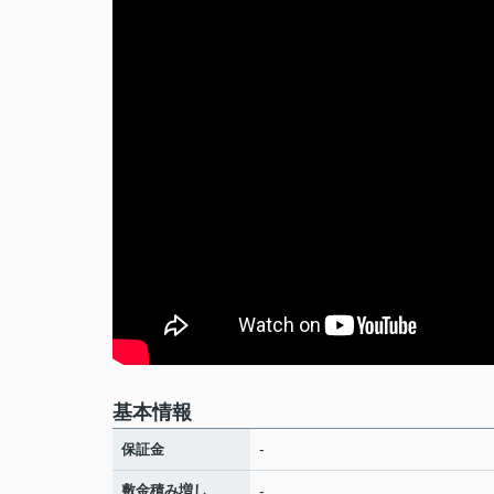
基本情報
-
保証金
敷金積み増し
-