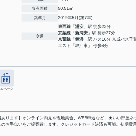
50.51㎡
専有面積
2019年5月(築7年)
築年月
東西線
「
浦安
」駅 徒歩23分
京葉線
「
新浦安
」駅 徒歩27分
交通
京葉線
「
舞浜
」駅 バス16分 京成バス千
エスト「堀江東」 停歩4分
エレベータ
ー
あります】オンライン内見や現地集合、WEB申込など、★いい部屋ネ
しのお手伝いをご提案致します。クレジットカード決済も可能。初期費