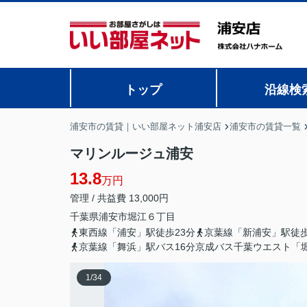
トップ
沿線検
浦安市の賃貸｜いい部屋ネット浦安店
浦安市の賃貸一覧
マリンルージュ浦安
13.8
万円
管理 / 共益費 13,000円
千葉県
浦安市
堀江
６丁目
東西線「浦安」駅徒歩23分
京葉線「新浦安」駅徒歩
京葉線「舞浜」駅バス16分京成バス千葉ウエスト「
1
/
34