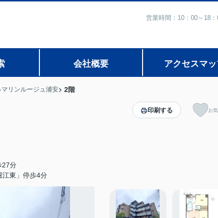
営業時間：10：00～1
索
会社概要
アクセスマッ
マリンルージュ浦安
2階
印刷する
お気
27分
堀江東」停歩4分