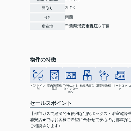
2LDK
間取り
南西
向き
千葉県
浦安市
堀江
６丁目
所在地
物件の特徴
バストイレ
室内洗濯機
TVモニタ付
独立洗面台
浴室乾燥機
オートロッ
別
置場
きインター
ク
ホン
セールスポイント
【都市ガスで経済的★便利な宅配ボックス・浴室乾燥機
浦安店★ではお客様ご希望に合わせて安心のお部屋探
ご相談承ります♪