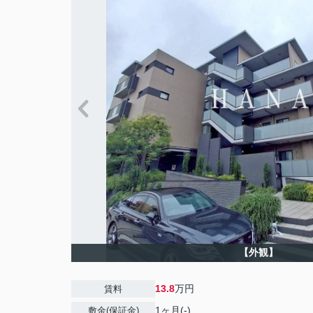
【外観】
13.8
万円
賃料
1ヶ月(-)
敷金(保証金)