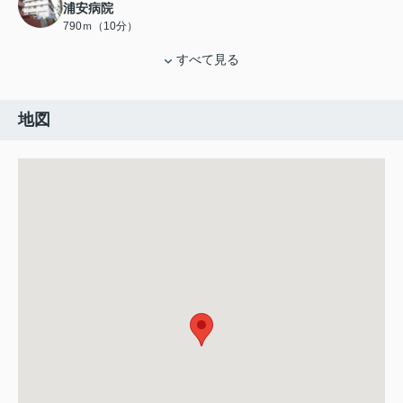
浦安病院
790ｍ（10分）
すべて見る
地図