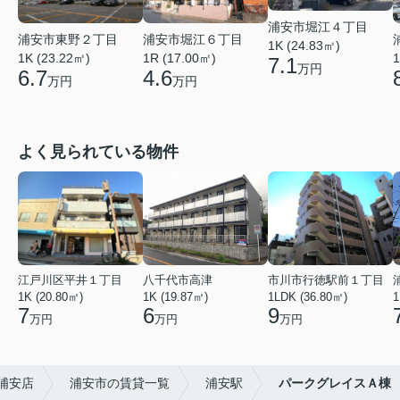
浦安市堀江４丁目
浦安市東野２丁目
浦安市堀江６丁目
1K (24.83㎡)
1K (23.22㎡)
1R (17.00㎡)
1
7.1
万円
6.7
4.6
万円
万円
よく見られている物件
江戸川区平井１丁目
八千代市高津
市川市行徳駅前１丁目
1K (20.80㎡)
1K (19.87㎡)
1LDK (36.80㎡)
1
7
6
9
万円
万円
万円
浦安店
浦安市の賃貸一覧
浦安駅
パークグレイスＡ棟