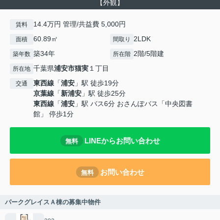
【外観】
14.4万円 管理/共益費 5,000円
賃料
60.89㎡
2LDK
面積
間取り
築34年
2階/5階建
築年数
所在階
千葉県
浦安市
猫実
１丁目
所在地
東西線
「
浦安
」駅 徒歩19分
交通
京葉線
「
新浦安
」駅 徒歩25分
東西線
「
浦安
」駅 バス6分 おさんぽバス「中央図書
館」 停歩1分
LINEからお問い合わせ
無料
お問い合わせ
無料
パークグレイスＡ棟の募集中物件