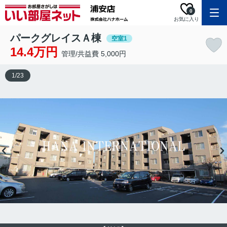
0
お気に入り
パークグレイスＡ棟
空室1
14.4万円
管理/共益費 5,000円
1
/
23