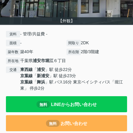
【外観】
- 管理/共益費 -
賃料
-
2DK
面積
間取り
築40年
2階/3階建
築年数
所在階
千葉県
浦安市
堀江
６丁目
所在地
東西線
「
浦安
」駅 徒歩22分
交通
京葉線
「
新浦安
」駅 徒歩23分
京葉線
「
舞浜
」駅 バス16分 東京ベイシティバス「堀江
東」 停歩2分
LINEからお問い合わせ
無料
お問い合わせ
無料