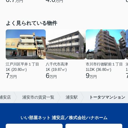
万円
万円
よく見られている物件
江戸川区平井１丁目
八千代市高津
市川市行徳駅前１丁目
1K (20.80㎡)
1K (19.87㎡)
1LDK (36.80㎡)
1
7
6
9
万円
万円
万円
浦安店
浦安市の賃貸一覧
浦安駅
トータツマンション
いい部屋ネット 浦安店／株式会社ハナホーム