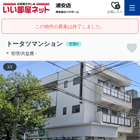
0
お気に入り
この物件の募集は終了しました。
トータツマンション
空室0
-
管理/共益費 -
1
/
1