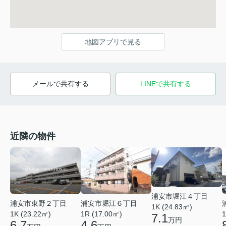
地図アプリで見る
メールで共有する
LINEで共有する
近隣の物件
浦安市堀江４丁目
浦安市東野２丁目
浦安市堀江６丁目
1K (24.83㎡)
1K (23.22㎡)
1R (17.00㎡)
1
7.1
万円
6.7
4.6