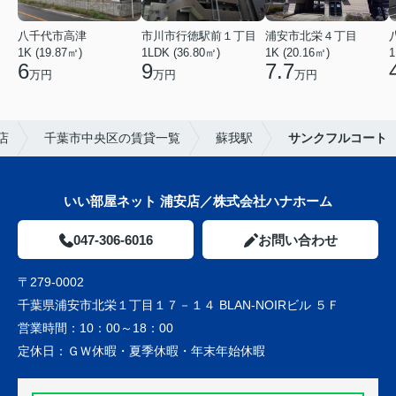
八千代市高津
市川市行徳駅前１丁目
浦安市北栄４丁目
1K (19.87㎡)
1LDK (36.80㎡)
1K (20.16㎡)
1
6
9
7.7
万円
万円
万円
店
千葉市中央区の賃貸一覧
蘇我駅
サンクフルコート
いい部屋ネット 浦安店／株式会社ハナホーム
047-306-6016
お問い合わせ
〒279-0002
千葉県浦安市北栄１丁目１７－１４ BLAN-NOIRビル ５Ｆ
営業時間：
10：00～18：00
定休日：
ＧＷ休暇・夏季休暇・年末年始休暇