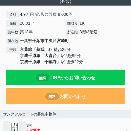
【外観】
4.9万円 管理/共益費 8,000円
賃料
20.81㎡
1K
面積
間取り
築18年
3階/3階建
築年数
所在階
千葉県
千葉市中央区
宮崎町
所在地
京葉線
「
蘇我
」駅 徒歩25分
交通
京成千原線
「
大森台
」駅 徒歩9分
京成千原線
「
千葉寺
」駅 徒歩22分
LINEからお問い合わせ
無料
お問い合わせ
無料
サンクフルコートの募集中物件
3階
4.9万円