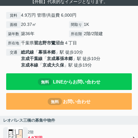
【外観】代表的なイメージとなります。
4.9万円 管理/共益費 6,000円
賃料
20.37㎡
1K
面積
間取り
築36年
2階/2階建
築年数
所在階
千葉県
習志野市
鷺沼台
４丁目
所在地
総武線
「
幕張本郷
」駅 徒歩10分
交通
京成千葉線
「
京成幕張本郷
」駅 徒歩10分
京成本線
「
京成大久保
」駅 徒歩19分
LINEからお問い合わせ
無料
お問い合わせ
無料
レオパレス三橋の募集中物件
2階
4.9万円