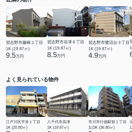
習志野市谷津６丁目
習志野市藤崎２丁目
習志野市鷺沼台３丁目
1
1K (19.87㎡)
1K (19.87㎡)
1K (19.87㎡)
8.5
9.5
4.9
万円
万円
万円
よく見られている物件
江戸川区平井１丁目
八千代市高津
市川市行徳駅前１丁目
1K (20.80㎡)
1K (19.87㎡)
1LDK (36.80㎡)
1