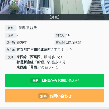
【外観】
- 管理/共益費 -
賃料
-
1R
面積
間取り
築39年
1階/2階建
築年数
所在階
東京都
江戸川区
北葛西
２丁目７-１９
所在地
東西線
「
西葛西
」駅 徒歩15分
交通
都営新宿線
「
船堀
」駅 徒歩20分
東西線
「
葛西
」駅 徒歩28分
LINEからお問い合わせ
無料
お問い合わせ
無料