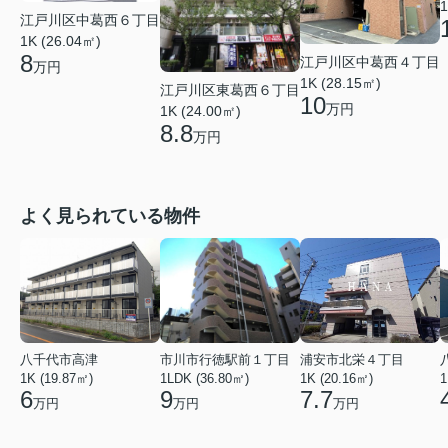
1
江戸川区中葛西６丁目
1K (26.04㎡)
8
江戸川区中葛西４丁目
万円
1K (28.15㎡)
江戸川区東葛西６丁目
10
万円
1K (24.00㎡)
8.8
万円
よく見られている物件
八千代市高津
市川市行徳駅前１丁目
浦安市北栄４丁目
1K (19.87㎡)
1LDK (36.80㎡)
1K (20.16㎡)
1
6
9
7.7
万円
万円
万円