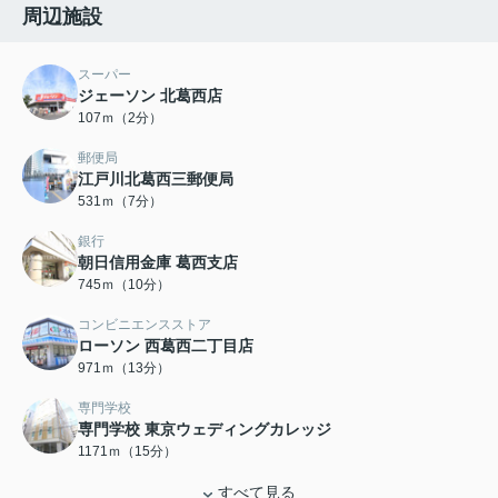
周辺施設
スーパー
ジェーソン 北葛西店
107ｍ（2分）
郵便局
江戸川北葛西三郵便局
531ｍ（7分）
銀行
朝日信用金庫 葛西支店
745ｍ（10分）
コンビニエンスストア
ローソン 西葛西二丁目店
971ｍ（13分）
専門学校
専門学校 東京ウェディングカレッジ
1171ｍ（15分）
すべて見る