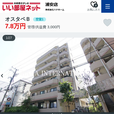
0
お気に入り
オスタペＢ
空室1
7.8万円
管理/共益費 3,000円
1
/
27