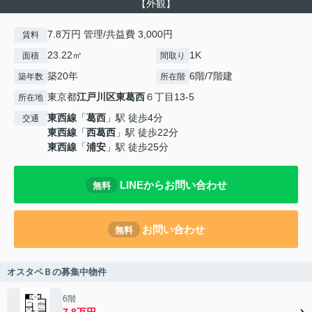
【外観】
7.8万円 管理/共益費 3,000円
賃料
23.22㎡
1K
面積
間取り
築20年
6階/7階建
築年数
所在階
東京都
江戸川区
東葛西
６丁目13-5
所在地
東西線
「
葛西
」駅 徒歩4分
交通
東西線
「
西葛西
」駅 徒歩22分
東西線
「
浦安
」駅 徒歩25分
LINEからお問い合わせ
無料
お問い合わせ
無料
オスタペＢの募集中物件
6階
7.8万円