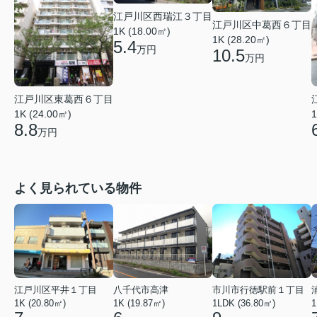
江戸川区西瑞江３丁目
江戸川区中葛西６丁目
1K (18.00㎡)
1K (28.20㎡)
5.4
万円
10.5
万円
江戸川区東葛西６丁目
1K (24.00㎡)
1
8.8
万円
よく見られている物件
江戸川区平井１丁目
八千代市高津
市川市行徳駅前１丁目
1K (20.80㎡)
1K (19.87㎡)
1LDK (36.80㎡)
1