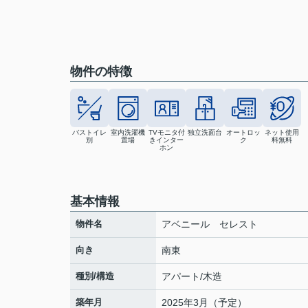
物件の特徴
バストイレ
室内洗濯機
TVモニタ付
独立洗面台
オートロッ
ネット使用
別
置場
きインター
ク
料無料
ホン
基本情報
物件名
アベニール セレスト
向き
南東
種別/構造
アパート/木造
築年月
2025年3月（予定）