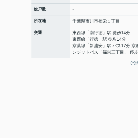
総戸数
-
所在地
千葉県
市川市
福栄
１丁目
交通
東西線
「
南行徳
」駅 徒歩14分
東西線
「
行徳
」駅 徒歩14分
京葉線
「
新浦安
」駅 バス17分 
ンジットバス「福栄三丁目」 停歩