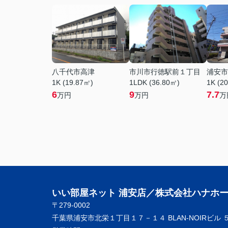
八千代市高津
市川市行徳駅前１丁目
浦安市
1K (19.87㎡)
1LDK (36.80㎡)
1K (2
6
9
7.7
万円
万円
万
いい部屋ネット 浦安店／株式会社ハナホ
〒279-0002
千葉県浦安市北栄１丁目１７－１４ BLAN-NOIRビル 