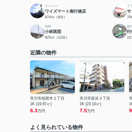
スーパー
ド
ワイズマート南行徳店
サ
474ｍ（6分）
7
内科
銀
小林医院
行
925ｍ（12分）
1
近隣の物件
市川市稲荷木２丁目
市川市富浜３丁目
1K (19.87㎡)
1K (23.10㎡)
1
6.3
7.5
9
万円
万円
よく見られている物件