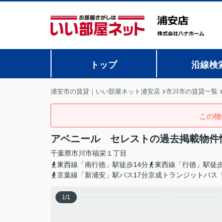
トップ
沿線検
浦安市の賃貸｜いい部屋ネット浦安店
市川市の賃貸一覧
この物
アベニール セレストの過去掲載物件
千葉県
市川市
福栄
１丁目
東西線「南行徳」駅徒歩14分
東西線「行徳」駅徒歩
京葉線「新浦安」駅バス17分京成トランジットバス
1
/
1