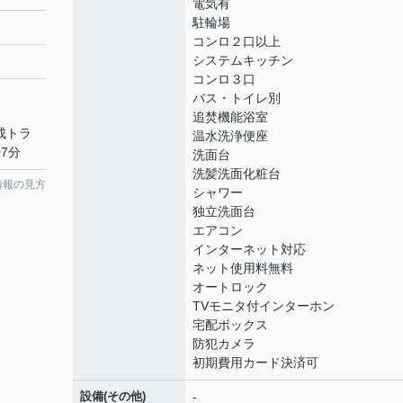
電気有
駐輪場
コンロ２口以上
システムキッチン
コンロ３口
バス・トイレ別
追焚機能浴室
京成トラ
温水洗浄便座
7分
洗面台
洗髪洗面化粧台
情報の見方
シャワー
独立洗面台
エアコン
インターネット対応
ネット使用料無料
オートロック
TVモニタ付インターホン
宅配ボックス
防犯カメラ
初期費用カード決済可
設備(その他)
-