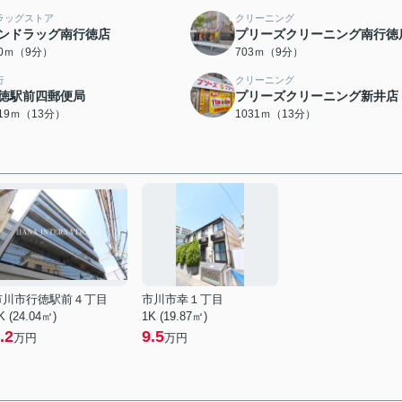
ラッグストア
クリーニング
ンドラッグ南行徳店
プリーズクリーニング南行徳
00ｍ（9分）
703ｍ（9分）
行
クリーニング
徳駅前四郵便局
プリーズクリーニング新井店
019ｍ（13分）
1031ｍ（13分）
市川市行徳駅前４丁目
市川市幸１丁目
K (24.04㎡)
1K (19.87㎡)
.2
9.5
万円
万円