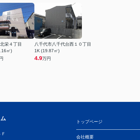
北栄４丁目
八千代市八千代台西１０丁目
0.16㎡)
1K (19.87㎡)
4.9
円
万円
ーム
トップページ
５Ｆ
会社概要