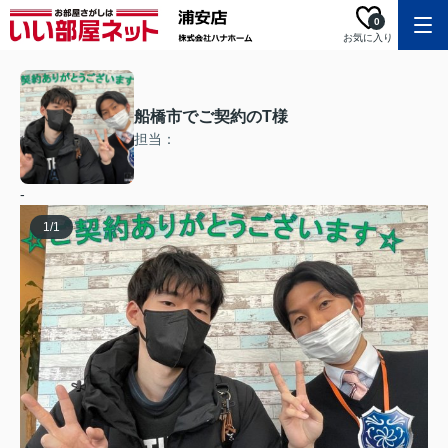
0
お気に入り
船橋市でご契約のT様
担当：
-
1
/
1