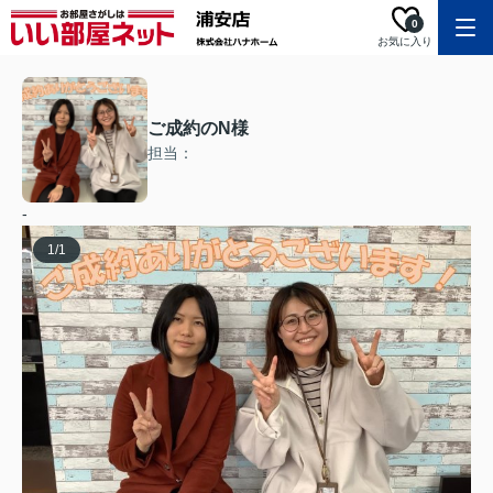
0
お気に入り
ご成約のN様
担当：
-
1
/
1