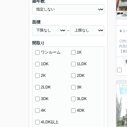
築年数
面積
～
★エ
◎内
間取り
内見
【東
ワンルーム
1K
1DK
1LDK
2K
2DK
アパ
2LDK
3K
3DK
3LDK
4K
4DK
4LDK以上