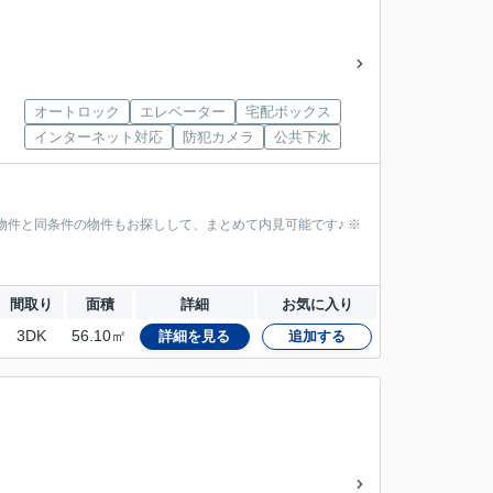
オートロック
エレベーター
宅配ボックス
インターネット対応
防犯カメラ
公共下水
物件と同条件の物件もお探しして、まとめて内見可能です♪ ※
間取り
面積
詳細
お気に入り
3DK
56.10㎡
詳細を見る
追加する