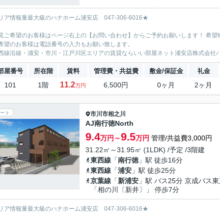
リア情報量最大級のハナホーム浦安店 047-306-6016★
見ご希望のお客様はページ右上の【お問い合わせ】からご予約お願いします！ 希望
希望のお客様は電話番号の入力もお願い致します。
西線沿線・浦安・市川・江戸川区エリアの賃貸ならいい部屋ネット浦安店株式会社
部屋番号
所在階
賃料
管理費・共益費
敷金/保証金
礼金
11.2
101
1階
6,500円
0ヶ月
2ヶ月
万円
ート
市川市
相之川
AJ南行徳North
9.4
9.5
万円～
万円
管理/共益費3,000円
31.22㎡～31.95㎡ (1LDK) /予定 /3階建
東西線
「
南行徳
」駅 徒歩16分
東西線
「
浦安
」駅 徒歩25分
京葉線
「
新浦安
」駅 バス25分 京成バス
「相の川〔新井〕」 停歩7分
リア情報量最大級のハナホーム浦安店 047-306-6016★