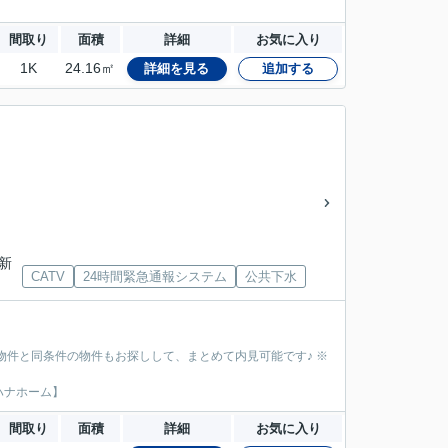
間取り
面積
詳細
お気に入り
1K
24.16㎡
詳細を見る
追加する
「新
CATV
24時間緊急通報システム
公共下水
物件と同条件の物件もお探しして、まとめて内見可能です♪ ※
ハナホーム】
間取り
面積
詳細
お気に入り