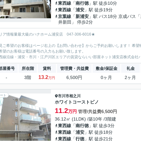
東西線
「
南行徳
」駅 徒歩10分
東西線
「
浦安
」駅 徒歩19分
京葉線
「
新浦安
」駅 バス18分 京成バス
井新田」 停歩2分
リア情報量最大級のハナホーム浦安店 047-306-6016★
見ご希望のお客様はページ右上の【お問い合わせ】からご予約お願いします！ 希望
希望のお客様は電話番号の入力もお願い致します。
西線沿線・浦安・市川・江戸川区エリアの賃貸ならいい部屋ネット浦安店株式会社
部屋番号
所在階
賃料
管理費・共益費
敷金/保証金
礼金
13.2
-
3階
6,500円
0ヶ月
2ヶ月
万円
ート
市川市
相之川
ホワイトコーストピノ
11.2
万円
管理/共益費6,500円
36.12㎡ (1LDK) /築10年 /3階建
東西線
「
南行徳
」駅 徒歩3分
東西線
「
浦安
」駅 徒歩18分
東西線
「
行徳
」駅 徒歩21分