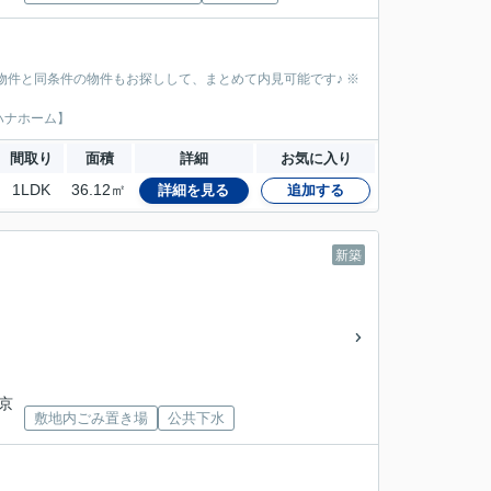
物件と同条件の物件もお探しして、まとめて内見可能です♪ ※
ハナホーム】
間取り
面積
詳細
お気に入り
1LDK
36.12㎡
詳細を見る
追加する
新築
東京
敷地内ごみ置き場
公共下水