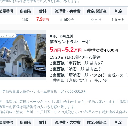
見希望のお客様は電話番号の入力もお願い致します。
部屋番号
所在階
賃料
管理費・共益費
敷金/保証金
礼金
7.9
-
1階
5,500円
0ヶ月
1.5ヶ月
万円
マンション
市川市
相之川
第五セントラルコーポ
5
5.2
万円～
万円
管理/共益費4,000円
15.20㎡ (1R) /築40年 /3階建
東西線
「
南行徳
」駅 徒歩6分
東西線
「
浦安
」駅 徒歩21分
京葉線
「
新浦安
」駅 バス24分 京成バス
井新田〔京成バス〕」 停歩7分
リア情報量最大級のハナホーム浦安店 047-306-6016★
見ご希望のお客様はページ右上の【お問い合わせ】からご予約お願いします！ 希望
希望のお客様は電話番号の入力もお願い致します。
西線沿線・浦安・市川・江戸川区エリアの賃貸ならいい部屋ネット浦安店株式会社
部屋番号
所在階
賃料
管理費・共益費
敷金/保証金
礼金