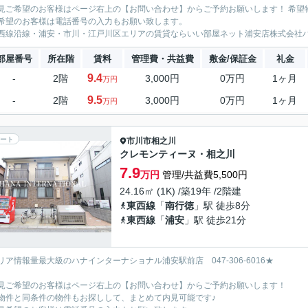
見ご希望のお客様はページ右上の【お問い合わせ】からご予約お願いします！ 希望
希望のお客様は電話番号の入力もお願い致します。
西線沿線・浦安・市川・江戸川区エリアの賃貸ならいい部屋ネット浦安店株式会社
部屋番号
所在階
賃料
管理費・共益費
敷金/保証金
礼金
9.4
-
2階
3,000円
0万円
1ヶ月
万円
9.5
-
2階
3,000円
0万円
1ヶ月
万円
ート
市川市
相之川
クレモンティーヌ・相之川
7.9
万円
管理/共益費5,500円
24.16㎡ (1K) /築19年 /2階建
東西線
「
南行徳
」駅 徒歩8分
東西線
「
浦安
」駅 徒歩21分
リア情報量最大級のハナインターナショナル浦安駅前店 047-306-6016★
見ご希望のお客様はページ右上の【お問い合わせ】からご予約お願いします！
物件と同条件の物件もお探しして、まとめて内見可能です♪