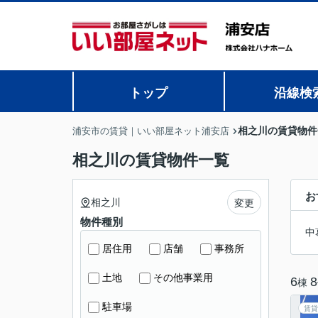
トップ
沿線検
相之川の賃貸物件
浦安市の賃貸｜いい部屋ネット浦安店
相之川の賃貸物件一覧
お
相之川
変更
物件種別
中
居住用
店舗
事務所
土地
その他事業用
6
8
棟
駐車場
賃貸