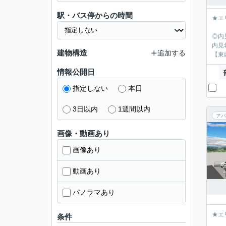
駅・バス停からの時間
★エ
◎内
内見
建物構造
追加する
【東
情報公開日
指定しない
本日
3日以内
1週間以内
アパ
画像・動画あり
画像あり
動画あり
パノラマあり
★エ
条件