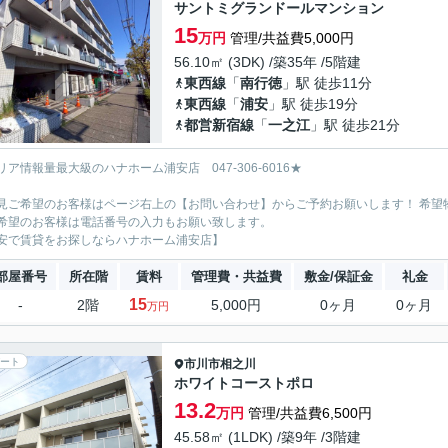
サントミグランドールマンション
15
万円
管理/共益費5,000円
56.10㎡ (3DK) /築35年 /5階建
東西線
「
南行徳
」駅 徒歩11分
東西線
「
浦安
」駅 徒歩19分
都営新宿線
「
一之江
」駅 徒歩21分
リア情報量最大級のハナホーム浦安店 047-306-6016★
見ご希望のお客様はページ右上の【お問い合わせ】からご予約お願いします！ 希望
希望のお客様は電話番号の入力もお願い致します。
安で賃貸をお探しならハナホーム浦安店】
部屋番号
所在階
賃料
管理費・共益費
敷金/保証金
礼金
15
-
2階
5,000円
0ヶ月
0ヶ月
万円
ート
市川市
相之川
ホワイトコーストポロ
13.2
万円
管理/共益費6,500円
45.58㎡ (1LDK) /築9年 /3階建