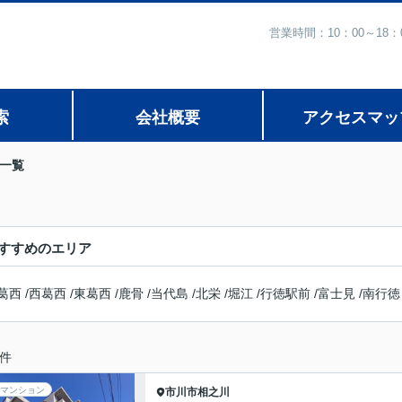
営業時間：10：00～1
索
会社概要
アクセスマッ
一覧
すすめのエリア
葛西
/
西葛西
/
東葛西
/
鹿骨
/
当代島
/
北栄
/
堀江
/
行徳駅前
/
富士見
/
南行徳
件
マンション
市川市
相之川