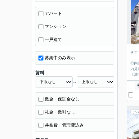
アパート
マンション
一戸建て
★エ
募集中のみ表示
◎内
内見
賃料
【浦
～
敷金・保証金なし
礼金・敷引なし
アパ
共益費・管理費込み