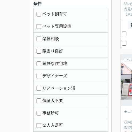
条件
◎内
内見
ペット飼育可
【東
ペット専用設備
楽器相談
陽当り良好
アパ
閑静な住宅地
デザイナーズ
リノベーション済
保証人不要
★エ
事務所可
◎内
２人入居可
希望