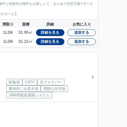
物件と同条件の物件もお探しして、まとめて内見可能です♪ ※
ハナホーム】
間取り
面積
詳細
お気に入り
1LDK
31.95㎡
詳細を見る
追加する
1LDK
31.22㎡
詳細を見る
追加する
駐輪場
CATV
光ファイバー
敷地内ごみ置き場
閑静な住宅地
24時間緊急通報システム