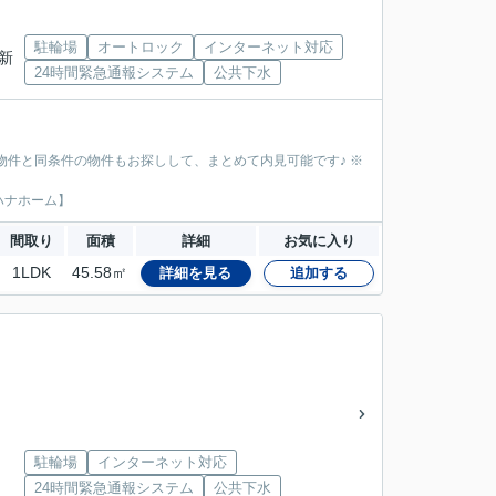
駐輪場
オートロック
インターネット対応
「新
24時間緊急通報システム
公共下水
物件と同条件の物件もお探しして、まとめて内見可能です♪ ※
ハナホーム】
間取り
面積
詳細
お気に入り
1LDK
45.58㎡
詳細を見る
追加する
駐輪場
インターネット対応
24時間緊急通報システム
公共下水