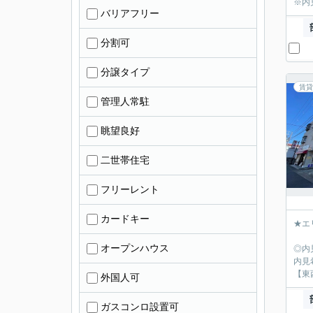
※内
バリアフリー
分割可
分譲タイプ
賃貸
管理人常駐
眺望良好
二世帯住宅
フリーレント
カードキー
★エ
オープンハウス
◎内
内見
【東
外国人可
ガスコンロ設置可