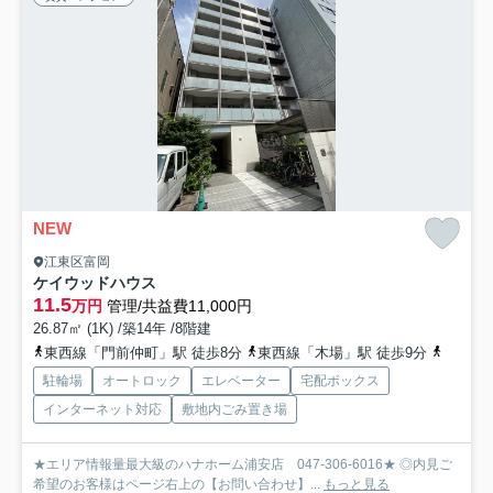
NEW
江東区富岡
ケイウッドハウス
11.5
万円
管理/共益費11,000円
26.87㎡ (1K) /築14年 /8階建
東西線「門前仲町」駅 徒歩8分
東西線「木場」駅 徒歩9分
京葉線
駐輪場
オートロック
エレベーター
宅配ボックス
インターネット対応
敷地内ごみ置き場
★エリア情報量最大級のハナホーム浦安店 047-306-6016★ ◎内見ご
希望のお客様はページ右上の【お問い合わせ】...
もっと見る