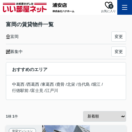
0
お気に入り
富岡の賃貸物件一覧
富岡
変更
募集中
変更
おすすめのエリア
中葛西
/
西葛西
/
東葛西
/
鹿骨
/
北栄
/
当代島
/
堀江
/
行徳駅前
/
富士見
/
江戸川
1
棟
1
件
賃貸マンション