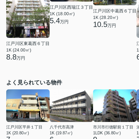
江戸川区西瑞江３丁目
江戸川区中葛西６丁目
1K (18.00㎡)
1K (28.20㎡)
5.4
万円
10.5
万円
江戸川区東葛西６丁目
1K (24.00㎡)
1
8.8
万円
よく見られている物件
江戸川区平井１丁目
八千代市高津
市川市行徳駅前１丁目
1K (20.80㎡)
1K (19.87㎡)
1LDK (36.80㎡)
1