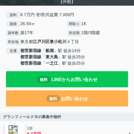
【外観】
8.7万円 管理/共益費 7,000円
賃料
26.93㎡
1K
面積
間取り
築17年
1階/3階建
築年数
所在階
東京都
江戸川区
東小松川
４丁目
所在地
都営新宿線
「
船堀
」駅 徒歩14分
交通
都営新宿線
「
東大島
」駅 徒歩25分
都営新宿線
「
一之江
」駅 徒歩25分
LINEからお問い合わせ
無料
お問い合わせ
無料
グランフィールドⅢの募集中物件
1階
8.7万円