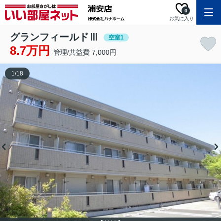
0
お気に入り
グランフィールドⅢ
空室1
8.7万円
管理/共益費 7,000円
1
/
18