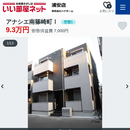
0
お気に入り
アナシエ南篠崎町Ⅰ
空室1
9.3万円
管理/共益費 7,000円
1
/
13