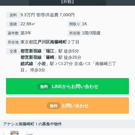
【外観】
9.3万円 管理/共益費 7,000円
賃料
22.88㎡
1K
面積
間取り
築3年
1階/3階建
築年数
所在階
東京都
江戸川区
南篠崎町
２丁目
所在地
都営新宿線
「
瑞江
」駅 徒歩5分
交通
都営新宿線
「
篠崎
」駅 徒歩25分
総武線
「
小岩
」駅 バス27分 京成バス「南篠崎三丁
目」 停歩3分
LINEからお問い合わせ
無料
お問い合わせ
無料
アナシエ南篠崎町Ⅰの募集中物件