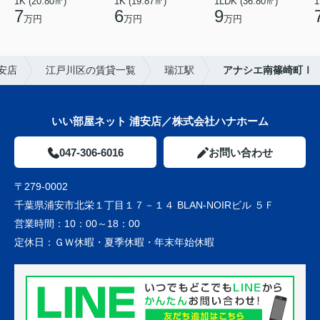
1K (20.80㎡)
1K (19.87㎡)
1LDK (36.80㎡)
1
7
6
9
万円
万円
万円
安店
江戸川区の賃貸一覧
瑞江駅
アナシエ南篠崎町Ⅰ
いい部屋ネット 浦安店／株式会社ハナホーム
047-306-6016
お問い合わせ
〒279-0002
千葉県浦安市北栄１丁目１７－１４ BLAN-NOIRビル ５Ｆ
営業時間：
10：00～18：00
定休日：
ＧＷ休暇・夏季休暇・年末年始休暇