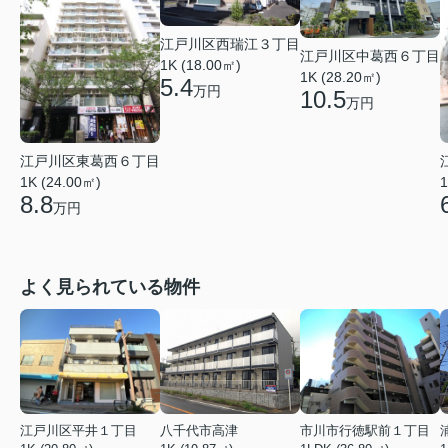
江戸川区西瑞江３丁目
江戸川区中葛西６丁目
1K (18.00㎡)
1K (28.20㎡)
5.4
万円
10.5
万円
江戸川区東葛西６丁目
1K (24.00㎡)
1
8.8
万円
よく見られている物件
江戸川区平井１丁目
八千代市高津
市川市行徳駅前１丁目