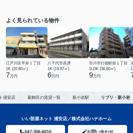
よく見られている物件
江戸川区平井１丁目
八千代市高津
市川市行徳駅前１丁目
1K (20.80㎡)
1K (19.87㎡)
1LDK (36.80㎡)
1
7
6
9
万円
万円
万円
ト浦安店
葛飾区の賃貸一覧
新小岩駅
リブリ・新小岩
いい部屋ネット 浦安店／株式会社ハナホーム
047-306-6016
お問い合わせ