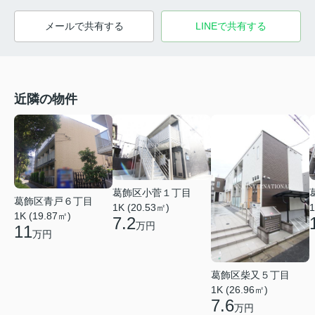
メールで共有する
LINEで共有する
近隣の物件
葛飾区小菅１丁目
葛飾区青戸６丁目
1K (20.53㎡)
1
1K (19.87㎡)
7.2
万円
11
万円
葛飾区柴又５丁目
1K (26.96㎡)
7.6
万円