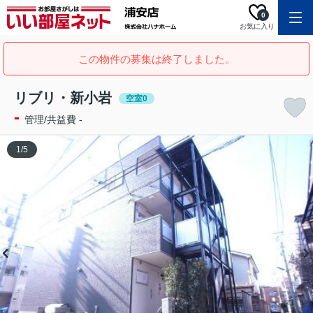
0
お気に入り
この物件の募集は終了しました。
リブリ・新小岩
空室0
-
管理/共益費 -
1
/
5