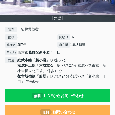
【外観】
- 管理/共益費 -
賃料
-
1K
面積
間取り
築7年
1階/3階建
築年数
所在階
東京都
葛飾区
新小岩
４丁目
所在地
総武本線
「
新小岩
」駅 徒歩7分
交通
京成押上線
「
京成立石
」駅 バス27分 京成バス東京「新
小岩駅東北広場」 停歩12分
都営新宿線
「
船堀
」駅 バス24分 都営バス「新小岩一丁
目」 停歩8分
LINEからお問い合わせ
無料
お問い合わせ
無料