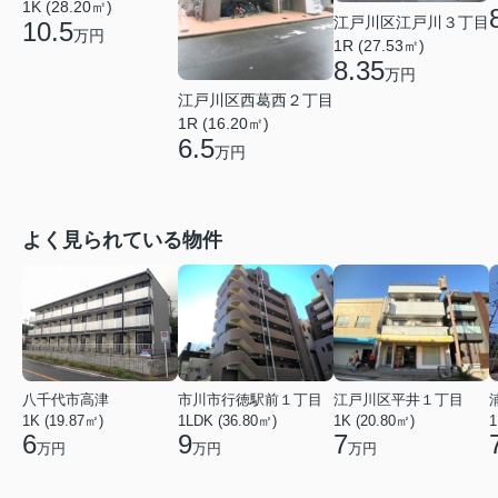
1K (28.20㎡)
江戸川区江戸川３丁目
10.5
万円
1R (27.53㎡)
8.35
万円
江戸川区西葛西２丁目
1R (16.20㎡)
6.5
万円
よく見られている物件
八千代市高津
市川市行徳駅前１丁目
江戸川区平井１丁目
1K (19.87㎡)
1LDK (36.80㎡)
1K (20.80㎡)
1
6
9
7
万円
万円
万円