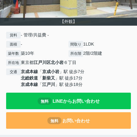
【外観】
- 管理/共益費 -
賃料
-
1LDK
面積
間取り
築10年
2階/2階建
築年数
所在階
東京都
江戸川区
北小岩
６丁目
所在地
京成本線
「
京成小岩
」駅 徒歩7分
交通
北総鉄道
「
新柴又
」駅 徒歩17分
京成本線
「
江戸川
」駅 徒歩18分
LINEからお問い合わせ
無料
お問い合わせ
無料