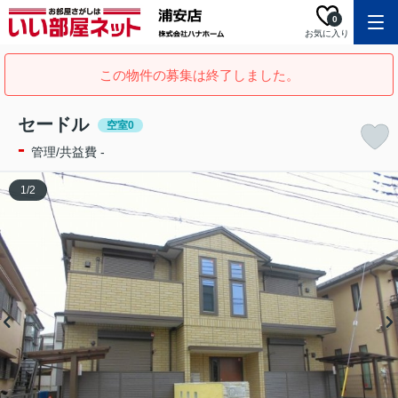
0
お気に入り
この物件の募集は終了しました。
セードル
空室0
-
管理/共益費 -
1
/
2