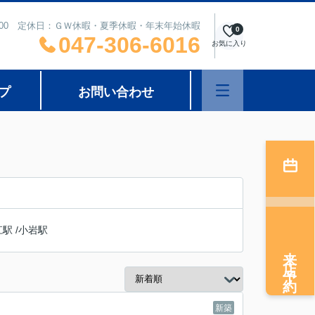
8：00 定休日：ＧＷ休暇・夏季休暇・年末年始休暇
0
047-306-6016
お気に入り
プ
お問い合わせ
江駅
/
小岩駅
来店予約
新築