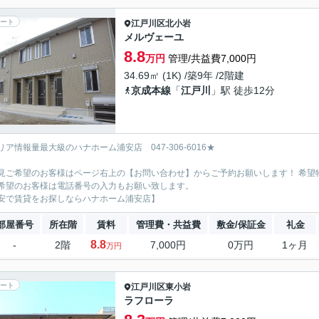
ート
江戸川区
北小岩
メルヴェーユ
8.8
万円
管理/共益費7,000円
34.69㎡ (1K) /築9年 /2階建
京成本線
「
江戸川
」駅 徒歩12分
リア情報量最大級のハナホーム浦安店 047-306-6016★
見ご希望のお客様はページ右上の【お問い合わせ】からご予約お願いします！ 希望
希望のお客様は電話番号の入力もお願い致します。
安で賃貸をお探しならハナホーム浦安店】
部屋番号
所在階
賃料
管理費・共益費
敷金/保証金
礼金
8.8
-
2階
7,000円
0万円
1ヶ月
万円
ート
江戸川区
東小岩
ラフローラ