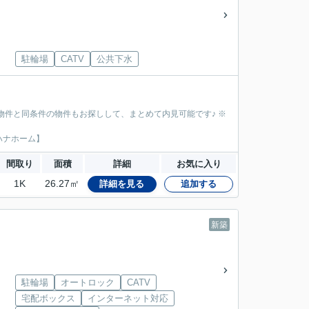
駐輪場
CATV
公共下水
物件と同条件の物件もお探しして、まとめて内見可能です♪ ※
ハナホーム】
間取り
面積
詳細
お気に入り
1K
26.27㎡
詳細を見る
追加する
新築
駐輪場
オートロック
CATV
宅配ボックス
インターネット対応