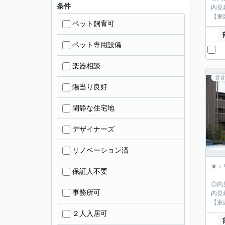
条件
内見
【東
ペット飼育可
ペット専用設備
楽器相談
賃貸
陽当り良好
閑静な住宅地
デザイナーズ
リノベーション済
★エ
保証人不要
◎内
事務所可
内見
【東
２人入居可