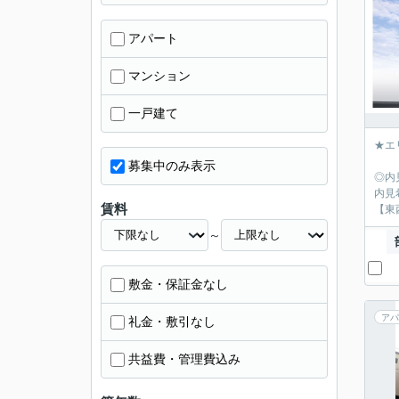
アパート
マンション
一戸建て
★エ
募集中のみ表示
◎内
内見
賃料
【東
～
敷金・保証金なし
アパ
礼金・敷引なし
共益費・管理費込み