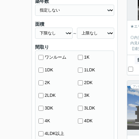
築年数
面積
★エ
～
◎内
内見
間取り
【浦
ワンルーム
1K
1DK
1LDK
2K
2DK
アパ
2LDK
3K
3DK
3LDK
4K
4DK
4LDK以上