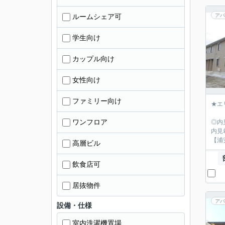
ルームシェア可
アパ
学生向け
カップル向け
女性向け
ファミリー向け
★エ
ワンフロア
◎内
内見
【浦
高層ビル
飲食店可
居抜物件
アパ
設備・仕様
室内洗濯機置場