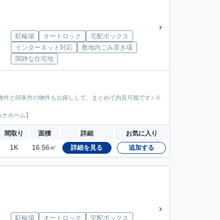
駐輪場
オートロック
宅配ボックス
インターネット対応
敷地内ごみ置き場
閑静な住宅地
物件と同条件の物件もお探しして、まとめて内見可能です♪ ※
ハナホーム】
間取り
面積
詳細
お気に入り
1K
16.56㎡
詳細を見る
追加する
駐輪場
オートロック
宅配ボックス