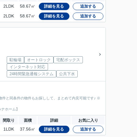
2LDK
58.67㎡
詳細を見る
追加する
2LDK
58.67㎡
詳細を見る
追加する
駐輪場
オートロック
宅配ボックス
インターネット対応
24時間緊急通報システム
公共下水
物件と同条件の物件もお探しして、まとめて内見可能です♪ ※
ハナホーム】
間取り
面積
詳細
お気に入り
1LDK
37.56㎡
詳細を見る
追加する