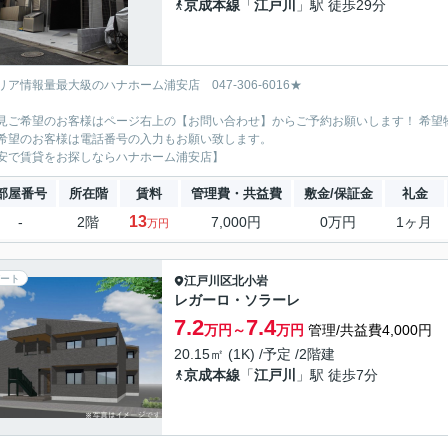
京成本線
「
江戸川
」駅 徒歩29分
リア情報量最大級のハナホーム浦安店 047-306-6016★
見ご希望のお客様はページ右上の【お問い合わせ】からご予約お願いします！ 希望
希望のお客様は電話番号の入力もお願い致します。
安で賃貸をお探しならハナホーム浦安店】
部屋番号
所在階
賃料
管理費・共益費
敷金/保証金
礼金
13
-
2階
7,000円
0万円
1ヶ月
万円
ート
江戸川区
北小岩
レガーロ・ソラーレ
7.2
7.4
万円～
万円
管理/共益費4,000円
20.15㎡ (1K) /予定 /2階建
京成本線
「
江戸川
」駅 徒歩7分