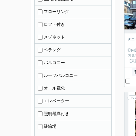
フローリング
ロフト付き
メゾネット
★エ
ベランダ
◎内
内見
【東
バルコニー
ルーフバルコニー
オール電化
アパ
エレベーター
照明器具付き
駐輪場