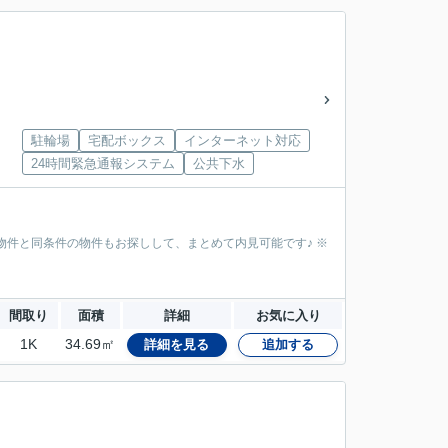
駐輪場
宅配ボックス
インターネット対応
24時間緊急通報システム
公共下水
物件と同条件の物件もお探しして、まとめて内見可能です♪ ※
間取り
面積
詳細
お気に入り
1K
34.69㎡
詳細を見る
追加する