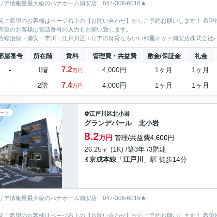
リア情報量最大級のハナホーム浦安店 047-306-6016★
見ご希望のお客様はページ右上の【お問い合わせ】からご予約お願いします！ 希望
希望のお客様は電話番号の入力もお願い致します。
西線沿線・浦安・市川・江戸川区エリアの賃貸ならいい部屋ネット浦安店株式会社
部屋番号
所在階
賃料
管理費・共益費
敷金/保証金
礼金
7.2
-
1階
4,000円
1ヶ月
1ヶ月
万円
7.4
-
2階
4,000円
1ヶ月
1ヶ月
万円
ート
江戸川区
北小岩
グランデパール 北小岩
8.2
万円
管理/共益費4,600円
26.25㎡ (1K) /築3年 /3階建
京成本線
「
江戸川
」駅 徒歩14分
リア情報量最大級のハナホーム浦安店 047-306-6016★
見ご希望のお客様はページ右上の【お問い合わせ】からご予約お願いします！ 希望