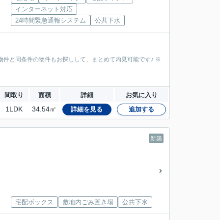
インターネット対応
24時間緊急通報システム
公共下水
物件と同条件の物件もお探しして、まとめて内見可能です♪ ※
間取り
面積
詳細
お気に入り
1LDK
34.54㎡
詳細を見る
追加する
新築
宅配ボックス
敷地内ごみ置き場
公共下水