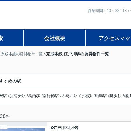
営業時間：10：00～1
索
会社概要
アクセスマッ
京成本線 江戸川駅の賃貸物件一覧
京成本線の賃貸物件一覧
すすめの駅
安駅
/
新浦安駅
/
葛西駅
/
南行徳駅
/
西葛西駅
/
行徳駅
/
船堀駅
/
舞浜駅
/
瑞
28
件
ート
江戸川区
北小岩