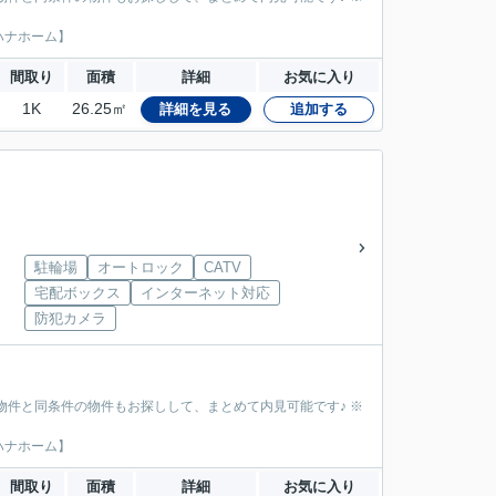
ハナホーム】
間取り
面積
詳細
お気に入り
1K
26.25㎡
詳細を見る
追加する
駐輪場
オートロック
CATV
宅配ボックス
インターネット対応
防犯カメラ
物件と同条件の物件もお探しして、まとめて内見可能です♪ ※
ハナホーム】
間取り
面積
詳細
お気に入り