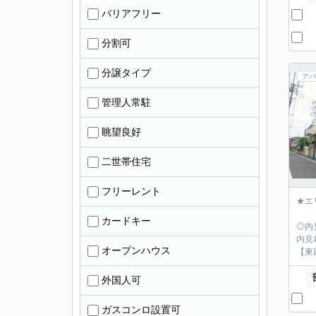
バリアフリー
分割可
分譲タイプ
アパ
管理人常駐
眺望良好
二世帯住宅
フリーレント
★エ
カードキー
◎内
内見
オープンハウス
【東
外国人可
ガスコンロ設置可