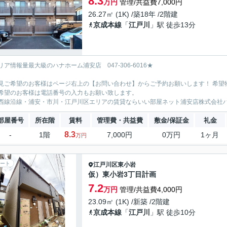
8.3
万円
管理/共益費7,000円
26.27㎡ (1K) /築18年 /2階建
京成本線
「
江戸川
」駅 徒歩13分
リア情報量最大級のハナホーム浦安店 047-306-6016★
見ご希望のお客様はページ右上の【お問い合わせ】からご予約お願いします！ 希望
希望のお客様は電話番号の入力もお願い致します。
西線沿線・浦安・市川・江戸川区エリアの賃貸ならいい部屋ネット浦安店株式会社
部屋番号
所在階
賃料
管理費・共益費
敷金/保証金
礼金
8.3
-
1階
7,000円
0万円
1ヶ月
万円
ート
江戸川区
東小岩
仮）東小岩3丁目計画
7.2
万円
管理/共益費4,000円
23.09㎡ (1K) /新築 /2階建
京成本線
「
江戸川
」駅 徒歩10分