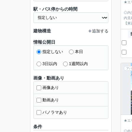
★エ
駅・バス停からの時間
◎内
内見
【東
建物構造
追加する
情報公開日
指定しない
本日
3日以内
1週間以内
アパ
画像・動画あり
画像あり
動画あり
パノラマあり
★エ
条件
◎内