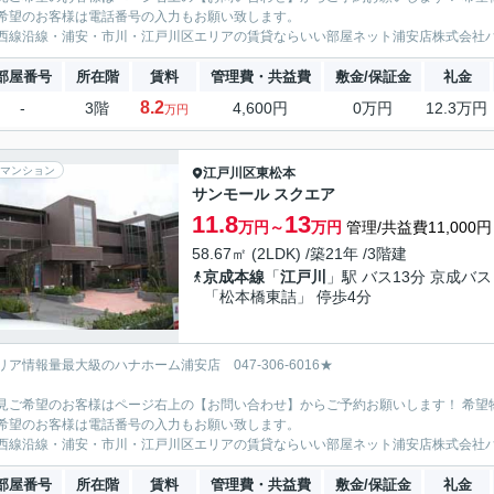
希望のお客様は電話番号の入力もお願い致します。
西線沿線・浦安・市川・江戸川区エリアの賃貸ならいい部屋ネット浦安店株式会社
部屋番号
所在階
賃料
管理費・共益費
敷金/保証金
礼金
8.2
-
3階
4,600円
0万円
12.3万円
万円
マンション
江戸川区
東松本
サンモール スクエア
11.8
13
万円～
万円
管理/共益費11,000円
58.67㎡ (2LDK) /築21年 /3階建
京成本線
「
江戸川
」駅 バス13分 京成バス
「松本橋東詰」 停歩4分
リア情報量最大級のハナホーム浦安店 047-306-6016★
見ご希望のお客様はページ右上の【お問い合わせ】からご予約お願いします！ 希望
希望のお客様は電話番号の入力もお願い致します。
西線沿線・浦安・市川・江戸川区エリアの賃貸ならいい部屋ネット浦安店株式会社
部屋番号
所在階
賃料
管理費・共益費
敷金/保証金
礼金