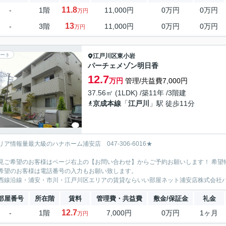
11.8
-
1階
11,000円
0万円
0万円
万円
13
-
3階
11,000円
0万円
0万円
万円
ート
江戸川区
東小岩
パーチェメゾン明日香
12.7
万円
管理/共益費7,000円
37.56㎡ (1LDK) /築11年 /3階建
京成本線
「
江戸川
」駅 徒歩11分
リア情報量最大級のハナホーム浦安店 047-306-6016★
見ご希望のお客様はページ右上の【お問い合わせ】からご予約お願いします！ 希望
希望のお客様は電話番号の入力もお願い致します。
西線沿線・浦安・市川・江戸川区エリアの賃貸ならいい部屋ネット浦安店株式会社
部屋番号
所在階
賃料
管理費・共益費
敷金/保証金
礼金
12.7
-
1階
7,000円
0万円
1ヶ月
万円