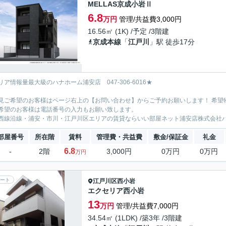
MELLAS京成小岩Ⅱ
6.8
万円
管理/共益費3,000円
16.56㎡ (1K) /予定 /3階建
京成本線
「
江戸川
」駅 徒歩17分
リア情報量最大級のハナホーム浦安店 047-306-6016★
見ご希望のお客様はページ右上の【お問い合わせ】からご予約お願いします！ 希望
希望のお客様は電話番号の入力もお願い致します。
西線沿線・浦安・市川・江戸川区エリアの賃貸ならいい部屋ネット浦安店株式会社
部屋番号
所在階
賃料
管理費・共益費
敷金/保証金
礼金
6.8
-
2階
3,000円
0万円
0万円
万円
ート
江戸川区
西小岩
エクセリア西小岩
13
万円
管理/共益費7,000円
34.54㎡ (1LDK) /築3年 /3階建