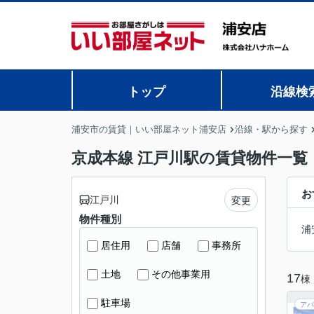
トップ
沿線検
浦安市の賃貸｜いい部屋ネット浦安店
沿線・駅から探す
京成本線 江戸川駅の賃貸物件一覧
お
江戸川
変更
物件種別
浦
居住用
店舗
事務所
土地
その他事業用
17
棟
駐車場
アパ