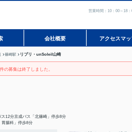
営業時間：10：00～1
索
会社概要
アクセスマッ
リブリ・unSoleil山崎
覧
篠崎駅
件の募集は終了しました。
ス12分京成バス「北篠崎」停歩8分
・胃腸科」停歩8分