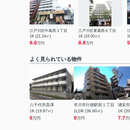
江戸川区中葛西３丁目
江戸川区東葛西６丁目
1K (21.24㎡)
1K (24.00㎡)
1
8.6
8.8
5
万円
万円
よく見られている物件
八千代市高津
市川市行徳駅前１丁目
浦安市
1K (19.87㎡)
1LDK (36.80㎡)
1K (2
6
9
7.7
万円
万円
万