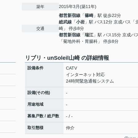
2015年3月(築11年)
築年
都営新宿線
「
篠崎
」駅 徒歩22分
総武線
「
小岩
」駅 バス12分 京成バス「
崎」 停歩8分
交通
都営新宿線
「
瑞江
」駅 バス15分 京成バ
「菊地外科・胃腸科」 停歩8分
リブリ・unSoleil山崎 の詳細情報
設備条件
CATV
インターネット対応
24時間緊急通報システム
設備(その他)
-
用途地域
-
募集戸数 / 総戸数
- / -
取引態様
仲介