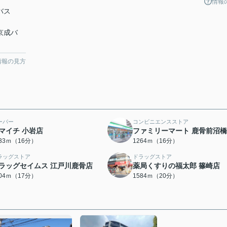
情報
バス
 京成バ
情報の見方
ーパー
コンビニエンスストア
マイチ 小岩店
ファミリーマート 鹿骨前沼
233ｍ（16分）
1264ｍ（16分）
ラッグストア
ドラッグストア
ラッグセイムス 江戸川鹿骨店
薬局くすりの福太郎 篠崎店
304ｍ（17分）
1584ｍ（20分）