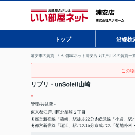
トップ
沿線検
浦安市の賃貸｜いい部屋ネット浦安店
江戸川区の賃貸一
この物
リブリ・unSoleil山崎
-
管理/共益費 -
東京都
江戸川区
北篠崎
２丁目
都営新宿線「篠崎」駅徒歩22分
総武線「小岩」駅バ
都営新宿線「瑞江」駅バス15分京成バス「菊地外科