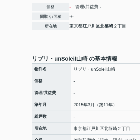
-
管理/共益費
-
価格
-/-
間取り/面積
東京都
江戸川区
北篠崎
２丁目
所在地
リブリ・unSoleil山崎 の基本情報
物件名
リブリ・unSoleil山崎
価格
-
管理/共益費
-
築年月
2015年3月（築11年）
総戸数
-
所在地
東京都
江戸川区
北篠崎
２丁目