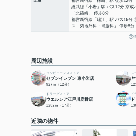
交通
都営新宿線
「
篠崎
」駅 徒歩22分
総武線
「
小岩
」駅 バス12分 京成
「北篠崎」 停歩8分
都営新宿線
「
瑞江
」駅 バス15分
ス「菊地外科・胃腸科」 停歩8分
周辺施設
コンビニエンスストア
ス
セブンイレブン 東小岩店
ヤ
927ｍ（12分）
1
ドラッグストア
ド
ウエルシア江戸川鹿骨店
ド
1282ｍ（17分）
1
近隣の物件