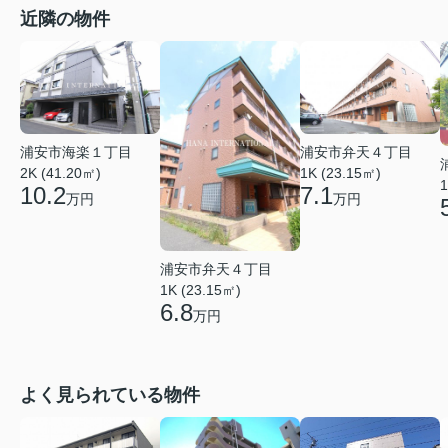
近隣の物件
浦安市海楽１丁目
浦安市弁天４丁目
2K (41.20㎡)
1K (23.15㎡)
1
10.2
7.1
万円
万円
浦安市弁天４丁目
1K (23.15㎡)
6.8
万円
よく見られている物件