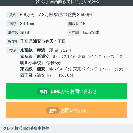
【外観】南西向きで日当たり良好☆
6.8万円～7.8万円 管理/共益費 3,500円
賃料
23.15㎡
1K
面積
間取り
築18年
1階/5階建
築年数
所在階
千葉県
浦安市
弁天
４丁目
所在地
京葉線
「
舞浜
」駅 徒歩12分
交通
京葉線
「
新浦安
」駅 バス12分 東京ベイシティバス「見
明川小学校」 停歩5分
東西線
「
浦安
」駅 バス18分 東京ベイシティバス「弁天
四丁目（浦安市）」 停歩8分
LINEからお問い合わせ
無料
お問い合わせ
無料
クレオ舞浜Ⅲの募集中物件