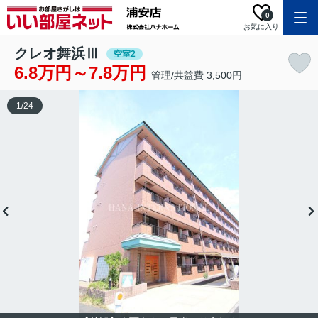
0
お気に入り
クレオ舞浜Ⅲ
空室2
6.8万円～7.8万円
管理/共益費 3,500円
1
/
24