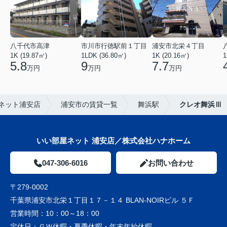
八千代市高津
市川市行徳駅前１丁目
浦安市北栄４丁目
1K (19.87㎡)
1LDK (36.80㎡)
1K (20.16㎡)
1
5.8
9
7.7
万円
万円
万円
ネット浦安店
浦安市の賃貸一覧
舞浜駅
クレオ舞浜Ⅲ
いい部屋ネット 浦安店／株式会社ハナホーム
047-306-6016
お問い合わせ
〒279-0002
千葉県浦安市北栄１丁目１７－１４ BLAN-NOIRビル ５Ｆ
営業時間：
10：00～18：00
定休日：
ＧＷ休暇・夏季休暇・年末年始休暇