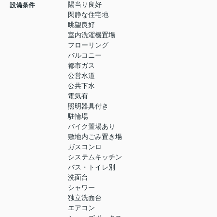
陽当り良好
設備条件
閑静な住宅地
眺望良好
室内洗濯機置場
フローリング
バルコニー
都市ガス
公営水道
公共下水
電気有
照明器具付き
駐輪場
バイク置場あり
敷地内ごみ置き場
ガスコンロ
システムキッチン
バス・トイレ別
洗面台
シャワー
独立洗面台
エアコン