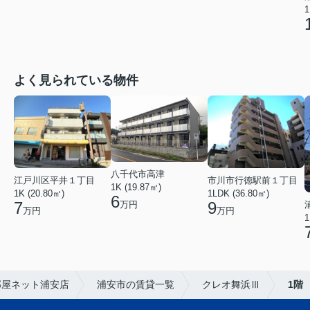
1
よく見られている物件
八千代市高津
江戸川区平井１丁目
市川市行徳駅前１丁目
1K (19.87㎡)
1K (20.80㎡)
1LDK (36.80㎡)
6
7
9
万円
万円
万円
1
部屋ネット浦安店
浦安市の賃貸一覧
クレオ舞浜Ⅲ
1階