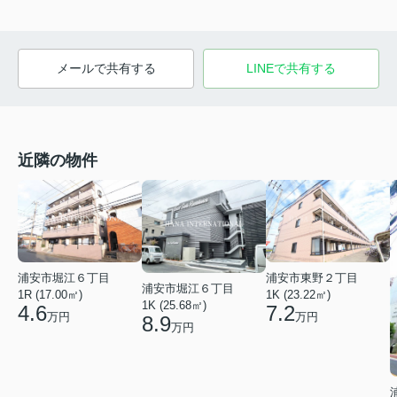
メールで共有する
LINEで共有する
近隣の物件
浦安市堀江６丁目
浦安市東野２丁目
浦安市堀江６丁目
1R (17.00㎡)
1K (23.22㎡)
1K (25.68㎡)
4.6
7.2
万円
万円
8.9
万円