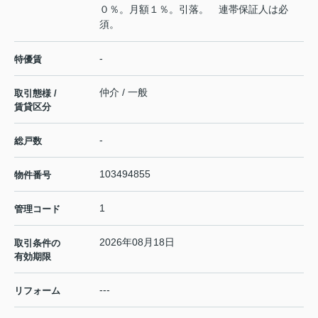
０％。月額１％。引落。 連帯保証人は必
須。
-
特優賃
仲介 / 一般
取引態様 /
賃貸区分
-
総戸数
103494855
物件番号
1
管理コード
2026年08月18日
取引条件の
有効期限
---
リフォーム