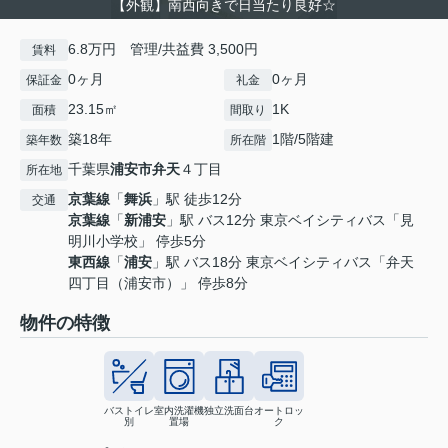
【外観】南西向きで日当たり良好☆
6.8万円 管理/共益費 3,500円
賃料
0ヶ月
0ヶ月
保証金
礼金
23.15㎡
1K
面積
間取り
築18年
1階/5階建
築年数
所在階
千葉県
浦安市
弁天
４丁目
所在地
京葉線
「
舞浜
」駅 徒歩12分
交通
京葉線
「
新浦安
」駅 バス12分 東京ベイシティバス「見
明川小学校」 停歩5分
東西線
「
浦安
」駅 バス18分 東京ベイシティバス「弁天
四丁目（浦安市）」 停歩8分
物件の特徴
バストイレ
室内洗濯機
独立洗面台
オートロッ
別
置場
ク