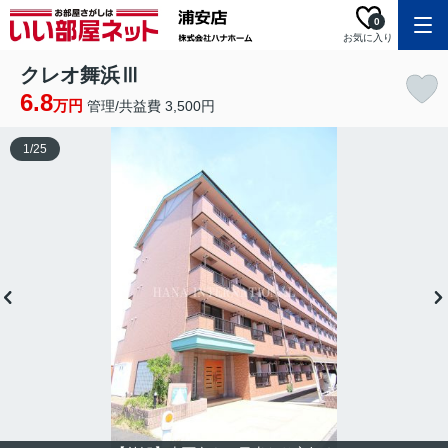
0
お気に入り
クレオ舞浜Ⅲ
6.8
万円
管理/共益費 3,500円
1
/
25