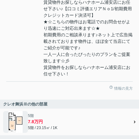
賃貸物件お探しならハナホーム浦安店にお任
せ下さい♪【口コミ評価エリアＮｏ1/初期費用
クレジットカード決済可】
★☆こちらの物件はお電話でのお問合せがよ
り迅速にご対応出来ます☆★
初期費用のご相談承ります♪ネット上で広告掲
載されております物件は、ほぼ全て当店にて
ご紹介が可能です♪
一人一人に合ったぴったりのプランをご提案
致します☆彡
賃貸物件をお探しならハナホーム浦安店にお
任せ下さい！
情報の見方
クレオ舞浜Ⅲの他の部屋
5階
7.8万円
5階 / 23.15㎡ / 1K