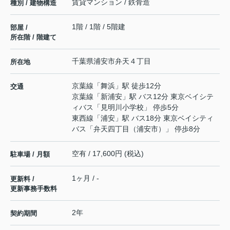
賃貸マンション / 鉄骨造
種別 / 建物構造
1階 / 1階 / 5階建
部屋 /
所在階 / 階建て
千葉県
浦安市
弁天
４丁目
所在地
京葉線
「
舞浜
」駅 徒歩12分
交通
京葉線
「
新浦安
」駅 バス12分 東京ベイシテ
ィバス「見明川小学校」 停歩5分
東西線
「
浦安
」駅 バス18分 東京ベイシティ
バス「弁天四丁目（浦安市）」 停歩8分
空有 / 17,600円 (税込)
駐車場 / 月額
1ヶ月 / -
更新料 /
更新事務手数料
2年
契約期間