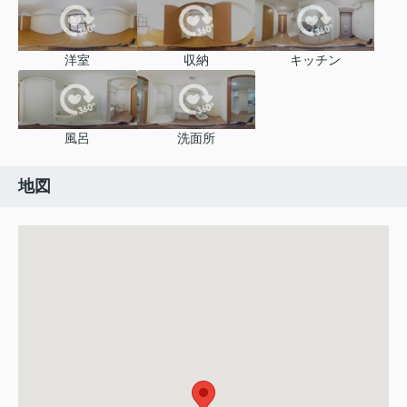
洋室
収納
キッチン
風呂
洗面所
地図