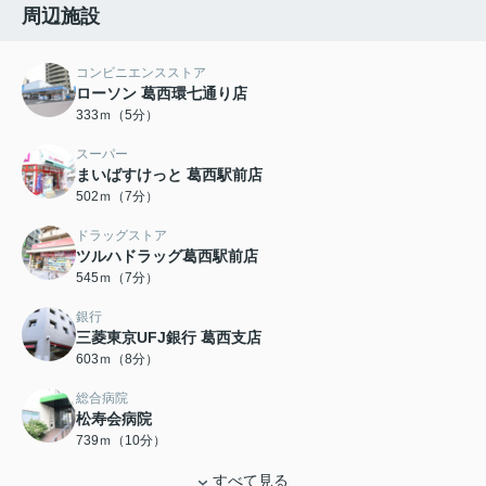
周辺施設
コンビニエンスストア
ローソン 葛西環七通り店
333ｍ（5分）
スーパー
まいばすけっと 葛西駅前店
502ｍ（7分）
ドラッグストア
ツルハドラッグ葛西駅前店
545ｍ（7分）
銀行
三菱東京UFJ銀行 葛西支店
603ｍ（8分）
総合病院
松寿会病院
739ｍ（10分）
すべて見る