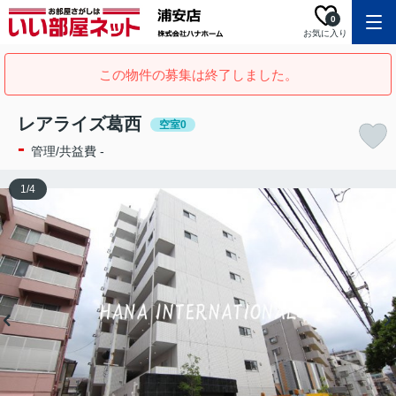
0
お気に入り
この物件の募集は終了しました。
レアライズ葛西
空室0
-
管理/共益費 -
1
/
4