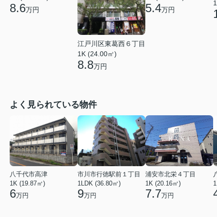
1
8.6
5.4
万円
万円
江戸川区東葛西６丁目
1K (24.00㎡)
8.8
万円
よく見られている物件
八千代市高津
市川市行徳駅前１丁目
浦安市北栄４丁目
1K (19.87㎡)
1LDK (36.80㎡)
1K (20.16㎡)
1
6
9
7.7
万円
万円
万円