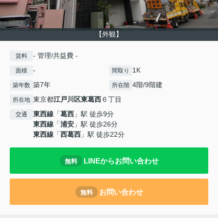
【外観】
- 管理/共益費 -
賃料
-
1K
面積
間取り
築7年
4階/9階建
築年数
所在階
東京都
江戸川区
東葛西
６丁目
所在地
東西線
「
葛西
」駅 徒歩9分
交通
東西線
「
浦安
」駅 徒歩26分
東西線
「
西葛西
」駅 徒歩22分
LINEからお問い合わせ
無料
お問い合わせ
無料