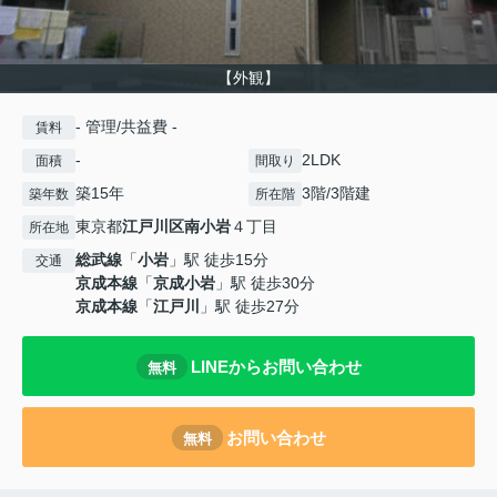
【外観】
- 管理/共益費 -
賃料
-
2LDK
面積
間取り
築15年
3階/3階建
築年数
所在階
東京都
江戸川区
南小岩
４丁目
所在地
総武線
「
小岩
」駅 徒歩15分
交通
京成本線
「
京成小岩
」駅 徒歩30分
京成本線
「
江戸川
」駅 徒歩27分
LINEからお問い合わせ
無料
お問い合わせ
無料