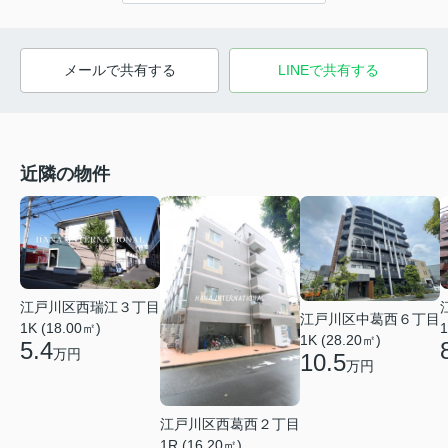
メールで共有する
LINEで共有する
近隣の物件
江戸川区西瑞江３丁目
江戸川区中葛西６丁目
1K (18.00㎡)
1
1K (28.20㎡)
5.4
万円
10.5
万円
江戸川区西葛西２丁目
1R (16.20㎡)