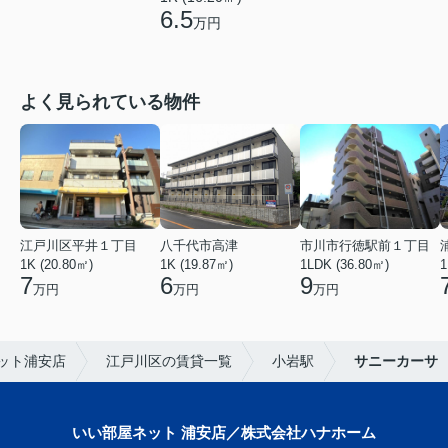
6.5
万円
よく見られている物件
江戸川区平井１丁目
八千代市高津
市川市行徳駅前１丁目
1K (20.80㎡)
1K (19.87㎡)
1LDK (36.80㎡)
1
7
6
9
万円
万円
万円
ット浦安店
江戸川区の賃貸一覧
小岩駅
サニーカーサ
いい部屋ネット 浦安店／株式会社ハナホーム