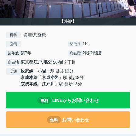
【外観】
- 管理/共益費 -
賃料
-
1K
面積
間取り
築7年
2階/2階建
築年数
所在階
東京都
江戸川区
北小岩
２丁目
所在地
総武線
「
小岩
」駅 徒歩10分
交通
京成本線
「
京成小岩
」駅 徒歩9分
京成本線
「
江戸川
」駅 徒歩13分
LINEからお問い合わせ
無料
お問い合わせ
無料