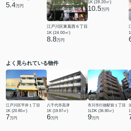
1K (28.20㎡)
5.4
万円
10.5
万円
江戸川区東葛西６丁目
1K (24.00㎡)
1
8.8
万円
よく見られている物件
江戸川区平井１丁目
八千代市高津
市川市行徳駅前１丁目
1K (20.80㎡)
1K (19.87㎡)
1LDK (36.80㎡)
1
7
6
9
万円
万円
万円