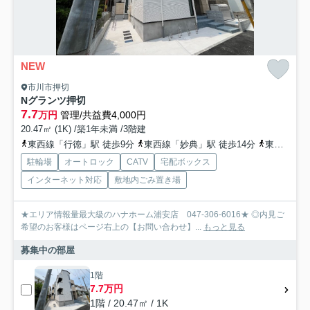
NEW
市川市押切
Nグランツ押切
7.7
万円
管理/共益費4,000円
20.47㎡ (1K) /築1年未満 /3階建
東西線「行徳」駅 徒歩9分
東西線「妙典」駅 徒歩14分
東西線「南行徳」駅 徒歩29分
駐輪場
オートロック
CATV
宅配ボックス
インターネット対応
敷地内ごみ置き場
★エリア情報量最大級のハナホーム浦安店 047-306-6016★ ◎内見ご
希望のお客様はページ右上の【お問い合わせ】...
もっと見る
募集中の部屋
1階
7.7万円
1階 / 20.47㎡ / 1K