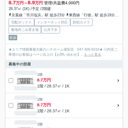
8.7
8.9
万円～
万円
管理/共益費4,000円
28.37㎡ (1K) /予定 /2階建
京葉線「市川塩浜」駅 徒歩23分
東西線「行徳」駅 徒歩19分
東西
宅配ボックス
インターネット対応
防犯カメラ
敷地内ごみ置き場
公共下水
新築
★エリア情報量最大級のハナホーム浦安店 047-306-6016★ ◎内見ご
希望のお客様はページ右上の【お問い合わせ】...
もっと見る
募集中の部屋
1階
8.7万円
1階 / 28.37㎡ / 1K
1階
8.7万円
1階 / 28.37㎡ / 1K
1階