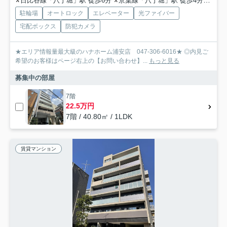
日比谷線「八丁堀」駅 徒歩6分
京葉線「八丁堀」駅 徒歩4分
有楽
駐輪場
オートロック
エレベーター
光ファイバー
宅配ボックス
防犯カメラ
★エリア情報量最大級のハナホーム浦安店 047-306-6016★ ◎内見ご
希望のお客様はページ右上の【お問い合わせ】...
もっと見る
募集中の部屋
7階
22.5万円
7階 / 40.80㎡ / 1LDK
賃貸マンション