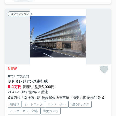
賃貸マンション
NEW
市川市欠真間
ＢＰＲレジデンス南行徳
9.1
万円
管理/共益費5,000円
21.41㎡ (1K) /築2年 /5階建
東西線「南行徳」駅 徒歩10分
東西線「浦安」駅 徒歩24分
京葉線
駐輪場
オートロック
エレベーター
宅配ボックス
インターネット対応
防犯カメラ