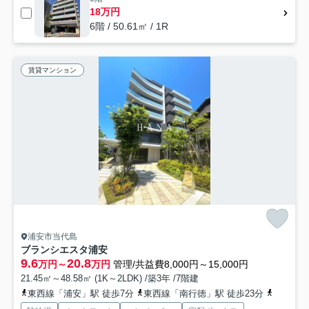
18万円
6階 / 50.61㎡ / 1R
賃貸マンション
浦安市当代島
ブランシエスタ浦安
9.6
20.8
万円～
万円
管理/共益費8,000円～15,000円
21.45㎡～48.58㎡ (1K～2LDK) /築3年 /7階建
東西線「浦安」駅 徒歩7分
東西線「南行徳」駅 徒歩23分
京葉線「