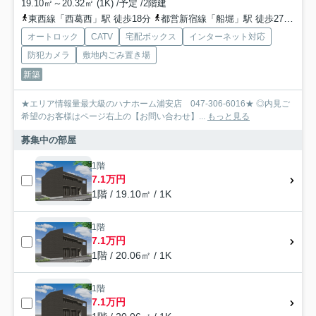
19.10㎡～20.32㎡ (1K) /予定 /2階建
東西線「西葛西」駅 徒歩18分
都営新宿線「船堀」駅 徒歩27分
東
オートロック
CATV
宅配ボックス
インターネット対応
防犯カメラ
敷地内ごみ置き場
新築
★エリア情報量最大級のハナホーム浦安店 047-306-6016★ ◎内見ご
希望のお客様はページ右上の【お問い合わせ】...
もっと見る
募集中の部屋
1階
7.1万円
1階 / 19.10㎡ / 1K
1階
7.1万円
1階 / 20.06㎡ / 1K
1階
7.1万円