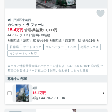
江戸川区東葛西
カシェット ラ フォーレ
15.4
万円
管理/共益費10,000円
44.70㎡ (1LDK) /築3年 /9階建
東西線「葛西」駅 徒歩5分
東西線「西葛西」駅 徒歩21分
東西線「
駐輪場
オートロック
エレベーター
CATV
宅配ボックス
インターネット対応
★エリア情報量最大級のハナホーム浦安店 047-306-6016★ ◎内見ご
希望のお客様はページ右上の【お問い合わせ】...
もっと見る
募集中の部屋
4階
15.4万円
4階 / 44.70㎡ / 1LDK