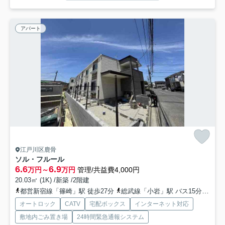
アパート
江戸川区鹿骨
ソル・フルール
6.6
6.9
万円～
万円
管理/共益費4,000円
20.03㎡ (1K) /新築 /2階建
都営新宿線「篠崎」駅 徒歩27分
総武線「小岩」駅 バス15分 京成バス「鹿骨五丁目〔第二南小岩〕」 停歩4分
オートロック
CATV
宅配ボックス
インターネット対応
敷地内ごみ置き場
24時間緊急通報システム