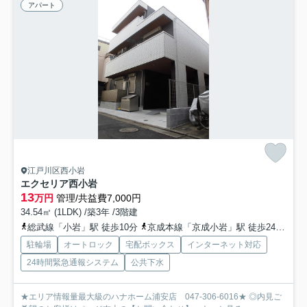
アパート
江戸川区西小岩
エクセリア西小岩
13
万円
管理/共益費7,000円
34.54㎡ (1LDK) /築3年 /3階建
総武線「小岩」駅 徒歩10分
京成本線「京成小岩」駅 徒歩24分
京
駐輪場
オートロック
宅配ボックス
インターネット対応
24時間緊急通報システム
公共下水
★エリア情報量最大級のハナホーム浦安店 047-306-6016★ ◎内見ご