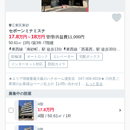
江東区東砂
セボーンミナミスナ
17.8
18
万円～
万円
管理/共益費11,000円
50.61㎡ (1R) /築3年 /7階建
東西線「南砂町」駅 徒歩13分
東西線「西葛西」駅 徒歩30分
東西
駐輪場
オートロック
エレベーター
宅配ボックス
インターネット対応
防犯カメラ
★エリア情報量最大級のハナホーム浦安店 047-306-6016★ ◎内見ご
希望のお客様はページ右上の【お問い合わせ】...
もっと見る
募集中の部屋
4階
17.8万円
4階 / 50.61㎡ / 1R
6階