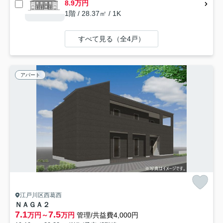
8.9万円
1階 / 28.37㎡ / 1K
すべて見る（全4戸）
アパート
江戸川区西葛西
ＮＡＧＡ２
7.1
7.5
万円～
万円
管理/共益費4,000円