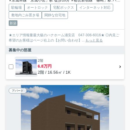
京成本線「京成小岩」駅 徒歩10分
都営新宿線「篠崎」駅 バス19分 京成バス東京「小岩駅前」 停歩26分
駐輪場
オートロック
宅配ボックス
インターネット対応
敷地内ごみ置き場
閑静な住宅地
新築
★エリア情報量最大級のハナホーム浦安店 047-306-6016★ ◎内見ご
希望のお客様はページ右上の【お問い合わせ】...
もっと見る
募集中の部屋
2階
6.8万円
2階 / 16.56㎡ / 1K
アパート