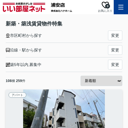
0
お気に入り
新築・築浅賃貸物件特集
市区町村から探す
変更
沿線・駅から探す
変更
築5年以内,募集中
変更
108
棟
259
件
アパート