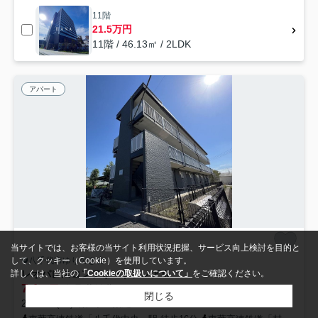
11階
21.5万円
11階 / 46.13㎡ / 2LDK
アパート
当サイトでは、お客様の当サイト利用状況把握、サービス向上検討を目的と
八千代市ゆりのき台
して、クッキー（Cookie）を使用しています。
レオパレスコンフォートフレアⅢ
詳しくは、当社の
「Cookieの取扱いについて」
をご確認ください。
7.1
万円
管理/共益費6,000円
閉じる
23.18㎡ (1K) /築2年 /3階建