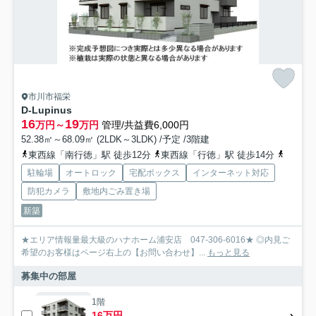
市川市福栄
D-Lupinus
16
19
万円～
万円
管理/共益費6,000円
52.38㎡～68.09㎡ (2LDK～3LDK) /予定 /3階建
東西線「南行徳」駅 徒歩12分
東西線「行徳」駅 徒歩14分
京葉線
駐輪場
オートロック
宅配ボックス
インターネット対応
防犯カメラ
敷地内ごみ置き場
新築
★エリア情報量最大級のハナホーム浦安店 047-306-6016★ ◎内見ご
希望のお客様はページ右上の【お問い合わせ】...
もっと見る
募集中の部屋
1階
16万円