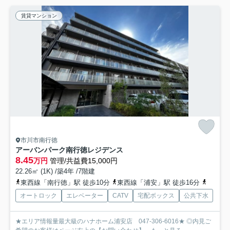
賃貸マンション
市川市南行徳
アーバンパーク南行徳レジデンス
8.45
万円
管理/共益費15,000円
22.26㎡ (1K) /築4年 /7階建
東西線「南行徳」駅 徒歩10分
東西線「浦安」駅 徒歩16分
京葉線
オートロック
エレベーター
CATV
宅配ボックス
公共下水
★エリア情報量最大級のハナホーム浦安店 047-306-6016★ ◎内見ご