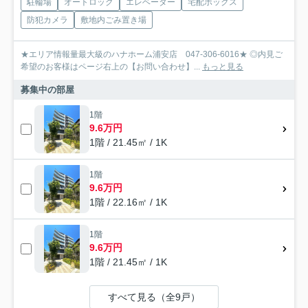
駐輪場
オートロック
エレベーター
宅配ボックス
防犯カメラ
敷地内ごみ置き場
★エリア情報量最大級のハナホーム浦安店 047-306-6016★ ◎内見ご
希望のお客様はページ右上の【お問い合わせ】...
もっと見る
募集中の部屋
1階
9.6万円
1階 / 21.45㎡ / 1K
1階
9.6万円
1階 / 22.16㎡ / 1K
1階
9.6万円
1階 / 21.45㎡ / 1K
すべて見る（全9戸）