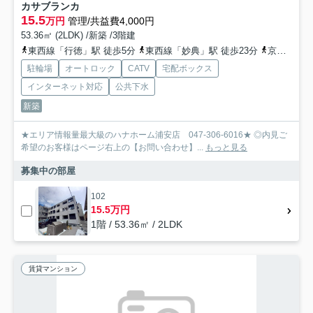
カサブランカ
15.5
万円
管理/共益費4,000円
53.36㎡ (2LDK) /新築 /3階建
東西線「行徳」駅 徒歩5分
東西線「妙典」駅 徒歩23分
京葉線「新浦安」駅 バス22分 京成バス千葉ウエスト「新浜小学校」 停歩2分
駐輪場
オートロック
CATV
宅配ボックス
インターネット対応
公共下水
新築
★エリア情報量最大級のハナホーム浦安店 047-306-6016★ ◎内見ご
希望のお客様はページ右上の【お問い合わせ】...
もっと見る
募集中の部屋
102
15.5万円
1階 / 53.36㎡ / 2LDK
賃貸マンション