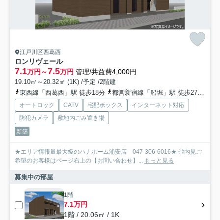
江戸川区西葛西
ロンリヴェール
7.1
7.5
万円～
万円
管理/共益費4,000円
19.10㎡～20.32㎡ (1K) /予定 /2階建
東西線「西葛西」駅 徒歩18分
都営新宿線「船堀」駅 徒歩27分
東
オートロック
CATV
宅配ボックス
インターネット対応
防犯カメラ
敷地内ごみ置き場
新築
★エリア情報量最大級のハナホーム浦安店 047-306-6016★ ◎内見ご
希望のお客様はページ右上の【お問い合わせ】...
もっと見る
募集中の部屋
1階
7.1万円
1階 / 20.06㎡ / 1K