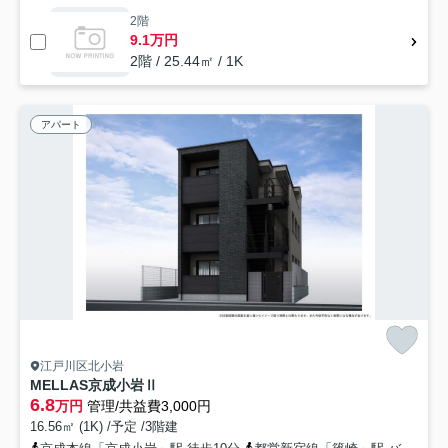
2階
9.1万円
2階 / 25.44㎡ / 1K
アパート
江戸川区北小岩
MELLAS京成小岩Ⅱ
6.8
万円
管理/共益費3,000円
16.56㎡ (1K) /予定 /3階建