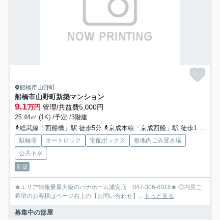
船橋市山野町
船橋市山野町新築マンション
9.1
万円
管理/共益費5,000円
25.44㎡ (1K) /予定 /3階建
総武線「西船橋」駅 徒歩5分
京成本線「京成西船」駅 徒歩14分
京
駐輪場
オートロック
宅配ボックス
敷地内ごみ置き場
公共下水
新築
★エリア情報量最大級のハナホーム浦安店 047-306-6016★ ◎内見ご
希望のお客様はページ右上の【お問い合わせ】...
もっと見る
募集中の部屋