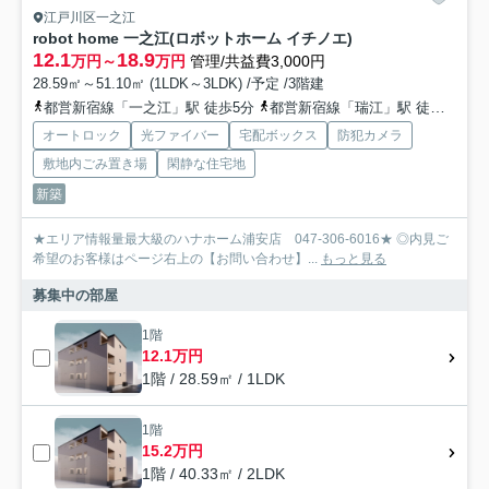
江戸川区一之江
robot home 一之江(ロボットホーム イチノエ)
12.1
18.9
万円～
万円
管理/共益費3,000円
28.59㎡～51.10㎡ (1LDK～3LDK) /予定 /3階建
都営新宿線「一之江」駅 徒歩5分
都営新宿線「瑞江」駅 徒歩20分
オートロック
光ファイバー
宅配ボックス
防犯カメラ
敷地内ごみ置き場
閑静な住宅地
新築
★エリア情報量最大級のハナホーム浦安店 047-306-6016★ ◎内見ご
希望のお客様はページ右上の【お問い合わせ】...
もっと見る
募集中の部屋
1階
12.1万円
1階 / 28.59㎡ / 1LDK
1階
15.2万円
1階 / 40.33㎡ / 2LDK