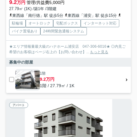
9.2
万円
管理/共益費5,000円
27.79㎡ (1K) /築1年 /3階建
東西線「南行徳」駅 徒歩5分
東西線「浦安」駅 徒歩15分
東西線「
駐輪場
オートロック
宅配ボックス
インターネット対応
バイク置場あり
24時間緊急通報システム
★エリア情報量最大級のハナホーム浦安店 047-306-6016★ ◎内見ご
希望のお客様はページ右上の【お問い合わせ】...
もっと見る
募集中の部屋
1階
9.2万円
1階 / 27.79㎡ / 1K
アパート