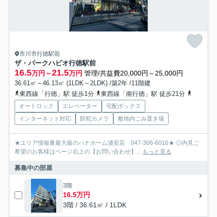
市川市行徳駅前
ザ・パークハビオ行徳駅前
16.5
21.5
万円～
万円
管理/共益費20,000円～25,000円
36.61㎡～46.13㎡ (1LDK～2LDK) /築2年 /11階建
東西線「行徳」駅 徒歩1分
東西線「南行徳」駅 徒歩21分
京葉線「
オートロック
エレベーター
宅配ボックス
インターネット対応
防犯カメラ
敷地内ごみ置き場
★エリア情報量最大級のハナホーム浦安店 047-306-6016★ ◎内見ご
希望のお客様はページ右上の【お問い合わせ】...
もっと見る
募集中の部屋
3階
16.5万円
3階 / 36.61㎡ / 1LDK