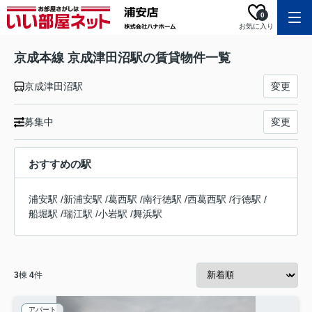
0
お気に入り
京成本線 京成津田沼駅の賃貸物件一覧
京成津田沼駅
変更
募集中
変更
おすすめの駅
浦安駅
/
新浦安駅
/
葛西駅
/
南行徳駅
/
西葛西駅
/
行徳駅
/
船堀駅
/
瑞江駅
/
小岩駅
/
舞浜駅
3
棟
4
件
アパート