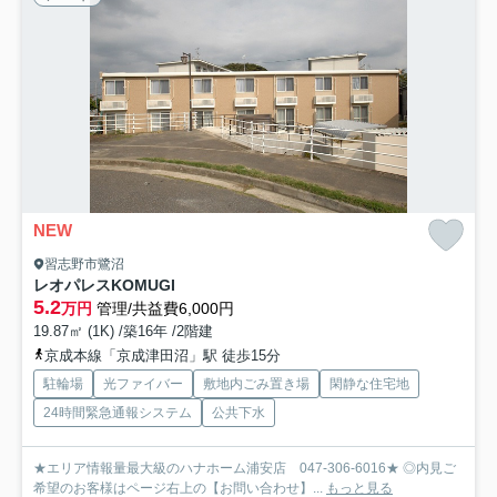
NEW
習志野市鷺沼
レオパレスKOMUGI
5.2
万円
管理/共益費6,000円
19.87㎡ (1K) /築16年 /2階建
京成本線「京成津田沼」駅 徒歩15分
駐輪場
光ファイバー
敷地内ごみ置き場
閑静な住宅地
24時間緊急通報システム
公共下水
★エリア情報量最大級のハナホーム浦安店 047-306-6016★ ◎内見ご
希望のお客様はページ右上の【お問い合わせ】...
もっと見る