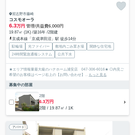
習志野市藤崎
コスモオーラ
6.3
万円
管理/共益費6,000円
19.87㎡ (1K) /築16年 /2階建
京成本線「京成津田沼」駅 徒歩14分
駐輪場
光ファイバー
敷地内ごみ置き場
閑静な住宅地
24時間緊急通報システム
公共下水
★エリア情報量最大級のハナホーム浦安店 047-306-6016★ ◎内見ご
希望のお客様はページ右上の【お問い合わせ】...
もっと見る
募集中の部屋
2階
6.3万円
2階 / 19.87㎡ / 1K
アパート