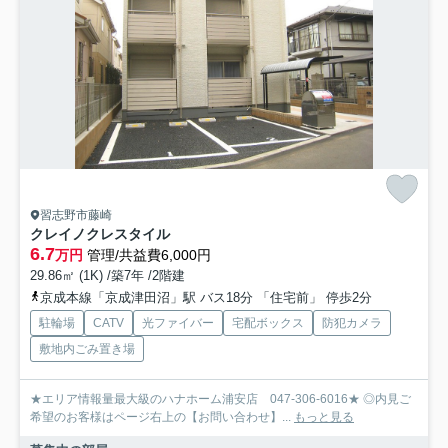
習志野市藤崎
クレイノクレスタイル
6.7
万円
管理/共益費6,000円
29.86㎡ (1K) /築7年 /2階建
京成本線「京成津田沼」駅 バス18分 「住宅前」 停歩2分
駐輪場
CATV
光ファイバー
宅配ボックス
防犯カメラ
敷地内ごみ置き場
★エリア情報量最大級のハナホーム浦安店 047-306-6016★ ◎内見ご
希望のお客様はページ右上の【お問い合わせ】...
もっと見る