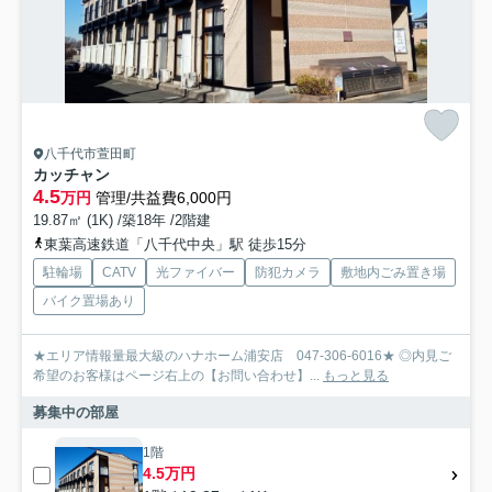
八千代市萱田町
カッチャン
4.5
万円
管理/共益費6,000円
19.87㎡ (1K) /築18年 /2階建
東葉高速鉄道「八千代中央」駅 徒歩15分
駐輪場
CATV
光ファイバー
防犯カメラ
敷地内ごみ置き場
バイク置場あり
★エリア情報量最大級のハナホーム浦安店 047-306-6016★ ◎内見ご
希望のお客様はページ右上の【お問い合わせ】...
もっと見る
募集中の部屋
1階
4.5万円