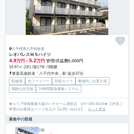
八千代市八千代台北
レオパレスＭＳハイツ
4.9
5.2
万円～
万円
管理/共益費6,000円
19.87㎡ (1K) /築17年 /3階建
東葉高速鉄道「八千代中央」駅 徒歩37分
駐輪場
光ファイバー
防犯カメラ
敷地内ごみ置き場
閑静な住宅地
24時間緊急通報システム
★エリア情報量最大級のハナホーム浦安店 047-306-6016★ ◎内見ご
希望のお客様はページ右上の【お問い合わせ】...
もっと見る
募集中の部屋
1階