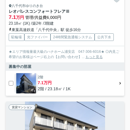
八千代市ゆりのき台
レオパレスコンフォートフレアⅢ
7.1
万円
管理/共益費6,000円
23.18㎡ (1K) /築2年 /3階建
東葉高速鉄道「八千代中央」駅 徒歩16分
駐輪場
光ファイバー
24時間緊急通報システム
公共下水
★エリア情報量最大級のハナホーム浦安店 047-306-6016★ ◎内見ご
希望のお客様はページ右上の【お問い合わせ】...
もっと見る
募集中の部屋
2階
7.1万円
2階 / 23.18㎡ / 1K
賃貸マンション