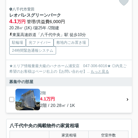
八千代市萱田
レオパレスグリーンパーク
4.1
万円
管理/共益費6,000円
20.28㎡ (1K) /築25年 /2階建
東葉高速鉄道「八千代中央」駅 徒歩10分
駐輪場
光ファイバー
敷地内ごみ置き場
24時間緊急通報システム
★エリア情報量最大級のハナホーム浦安店 047-306-6016★ ◎内見ご
希望のお客様はページ右上の【お問い合わせ】...
もっと見る
募集中の部屋
2階
4.1万円
2階 / 20.28㎡ / 1K
八千代中央の掲載物件の家賃相場
家賃相場
空室件数