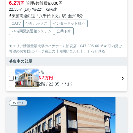
6.2
万円
管理/共益費6,000円
22.35㎡ (1K) /築22年 /2階建
東葉高速鉄道「八千代中央」駅 徒歩18分
CATV
宅配ボックス
インターネット対応
24時間緊急通報システム
公共下水
★エリア情報量最大級のハナホーム浦安店 047-306-6016★ ◎内見ご
希望のお客様はページ右上の【お問い合わせ】...
もっと見る
募集中の部屋
2階
6.2万円
2階 / 22.35㎡ / 1K
アパート