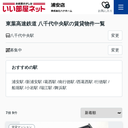
0
お気に入り
東葉高速鉄道 八千代中央駅の賃貸物件一覧
八千代中央駅
変更
募集中
変更
おすすめの駅
浦安駅
/
新浦安駅
/
葛西駅
/
南行徳駅
/
西葛西駅
/
行徳駅
/
船堀駅
/
小岩駅
/
瑞江駅
/
舞浜駅
7
棟
9
件
賃貸マンション