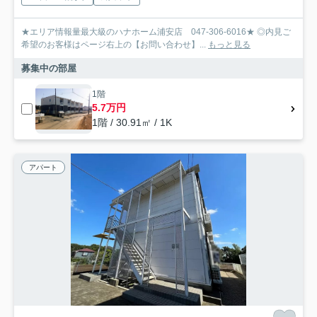
★エリア情報量最大級のハナホーム浦安店 047-306-6016★ ◎内見ご
希望のお客様はページ右上の【お問い合わせ】...
もっと見る
募集中の部屋
1階
5.7万円
1階 / 30.91㎡ / 1K
アパート