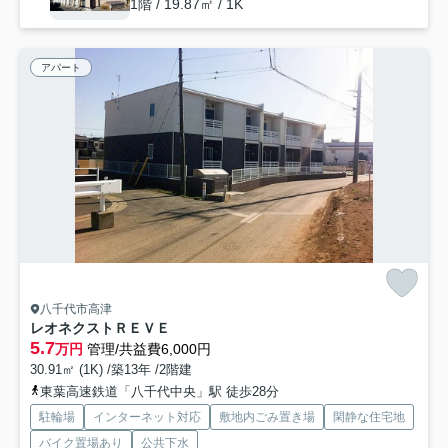
1階 / 19.87㎡ / 1K
アパート
八千代市高津
レオネクストＲＥＶＥ
5.7
万円
管理/共益費6,000円
30.91㎡ (1K) /築13年 /2階建
東葉高速鉄道「八千代中央」駅 徒歩28分
駐輪場
インターネット対応
敷地内ごみ置き場
閑静な住宅地
バイク置場あり
公共下水