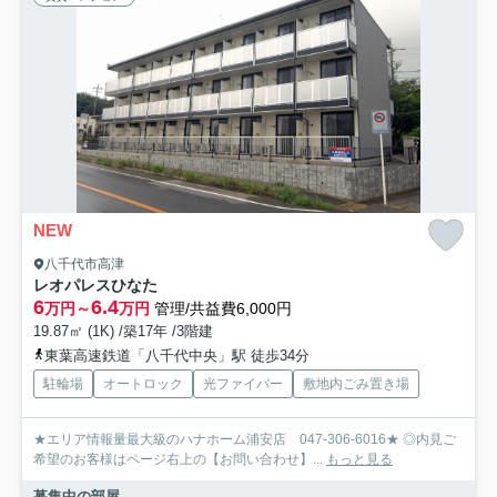
NEW
八千代市高津
レオパレスひなた
6
6.4
万円～
万円
管理/共益費6,000円
19.87㎡ (1K) /築17年 /3階建
東葉高速鉄道「八千代中央」駅 徒歩34分
駐輪場
オートロック
光ファイバー
敷地内ごみ置き場
★エリア情報量最大級のハナホーム浦安店 047-306-6016★ ◎内見ご
希望のお客様はページ右上の【お問い合わせ】...
もっと見る
募集中の部屋