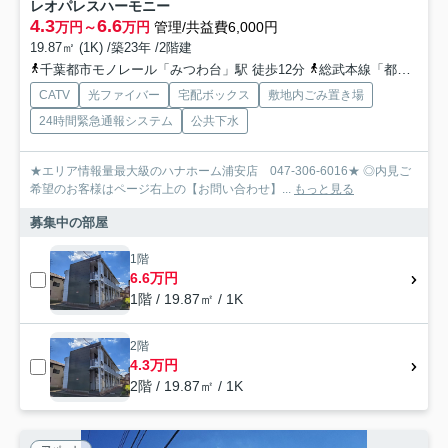
レオパレスハーモニー
4.3
6.6
万円～
万円
管理/共益費6,000円
19.87㎡ (1K) /築23年 /2階建
千葉都市モノレール「みつわ台」駅 徒歩12分
総武本線「都賀」駅 徒歩19分
CATV
光ファイバー
宅配ボックス
敷地内ごみ置き場
24時間緊急通報システム
公共下水
★エリア情報量最大級のハナホーム浦安店 047-306-6016★ ◎内見ご
希望のお客様はページ右上の【お問い合わせ】...
もっと見る
募集中の部屋
1階
6.6万円
1階 / 19.87㎡ / 1K
2階
4.3万円
2階 / 19.87㎡ / 1K