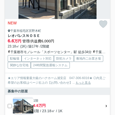
NEW
千葉市稲毛区宮野木町
レオパレスＮＯＳＥ
6.6
万円
管理/共益費6,000円
23.18㎡ (1K) /築17年 /2階建
千葉都市モノレール「スポーツセンター」駅 徒歩34分
千葉都市モノレール「穴川」駅 徒歩28分
駐輪場
インターネット対応
防犯カメラ
敷地内ごみ置き場
閑静な住宅地
24時間緊急通報システム
★エリア情報量最大級のハナホーム浦安店 047-306-6016★ ◎内見ご
希望のお客様はページ右上の【お問い合わせ】...
もっと見る
募集中の部屋
1階
6.6万円
1階 / 23.18㎡ / 1K