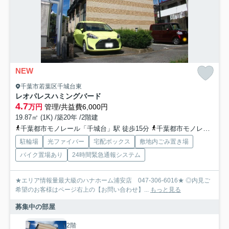
NEW
千葉市若葉区千城台東
レオパレスハミングバード
4.7
万円
管理/共益費6,000円
19.87㎡ (1K) /築20年 /2階建
千葉都市モノレール「千城台」駅 徒歩15分
千葉都市モノレール「千城台北」駅 徒歩25分
駐輪場
光ファイバー
宅配ボックス
敷地内ごみ置き場
バイク置場あり
24時間緊急通報システム
★エリア情報量最大級のハナホーム浦安店 047-306-6016★ ◎内見ご
希望のお客様はページ右上の【お問い合わせ】...
もっと見る
募集中の部屋
2階