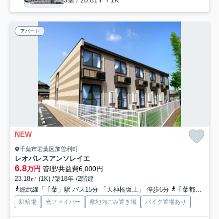
3階 / 20.81㎡ / 1K
アパート
NEW
千葉市若葉区加曽利町
レオパレスアンソレイエ
6.8
万円
管理/共益費6,000円
23.18㎡ (1K) /築18年 /2階建
総武線「千葉」駅 バス15分 「天神橋坂上」 停歩6分
千葉都市モノレール「桜木」駅 徒歩31分
駐輪場
光ファイバー
敷地内ごみ置き場
バイク置場あり