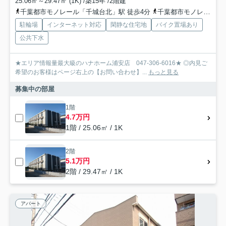
25.06㎡～29.47㎡ (1K) /築15年 /2階建
千葉都市モノレール「千城台北」駅 徒歩4分
千葉都市モノレール「小倉台」駅 徒歩12分
駐輪場
インターネット対応
閑静な住宅地
バイク置場あり
公共下水
★エリア情報量最大級のハナホーム浦安店 047-306-6016★ ◎内見ご
希望のお客様はページ右上の【お問い合わせ】...
もっと見る
募集中の部屋
1階
4.7万円
1階 / 25.06㎡ / 1K
2階
5.1万円
2階 / 29.47㎡ / 1K
アパート