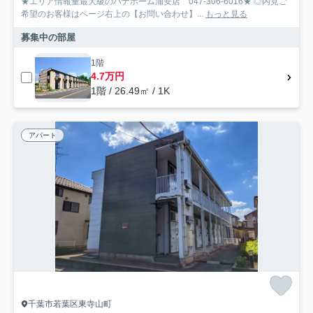
★エリア情報量最大級のハナホーム浦安店 047-306-6016★ ◎内見ご
希望のお客様はページ右上の【お問い合わせ】...
もっと見る
募集中の部屋
1階
4.7万円
1階 / 26.49㎡ / 1K
アパート
千葉市若葉区東寺山町