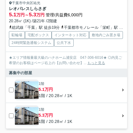
千葉市中央区祐光
レオパレスしらさぎ
5.1
5.3
万円～
万円
管理/共益費6,000円
20.28㎡ (1K) /築21年 /2階建
総武線「千葉」駅 徒歩19分
千葉都市モノレール「栄町」駅 徒歩13分
駐輪場
宅配ボックス
インターネット対応
敷地内ごみ置き場
24時間緊急通報システム
公共下水
★エリア情報量最大級のハナホーム浦安店 047-306-6016★ ◎内見ご
希望のお客様はページ右上の【お問い合わせ】...
もっと見る
募集中の部屋
1階
5.1万円
1階 / 20.28㎡ / 1K
1階
5.3万円
1階 / 20.28㎡ / 1K