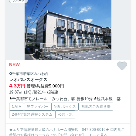
アパート
NEW
千葉市若葉区みつわ台
レオパレスオークス
4.3
万円
管理/共益費5,000円
19.87㎡ (1K) /築21年 /2階建
千葉都市モノレール「みつわ台」駅 徒歩19分
総武本線「都賀」駅 徒歩22分
CATV
光ファイバー
宅配ボックス
敷地内ごみ置き場
24時間緊急通報システム
公共下水
★エリア情報量最大級のハナホーム浦安店 047-306-6016★ ◎内見ご
希望のお客様はページ右上の【お問い合わせ】...
もっと見る