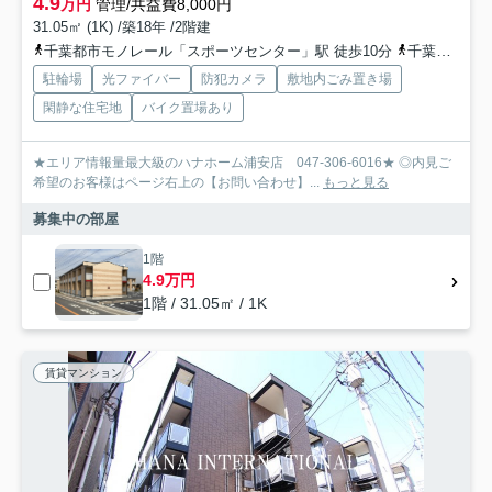
4.9
万円
管理/共益費8,000円
31.05㎡ (1K) /築18年 /2階建
千葉都市モノレール「スポーツセンター」駅 徒歩10分
千葉都市モノレール「動物公園」駅 徒歩11分
駐輪場
光ファイバー
防犯カメラ
敷地内ごみ置き場
閑静な住宅地
バイク置場あり
★エリア情報量最大級のハナホーム浦安店 047-306-6016★ ◎内見ご
希望のお客様はページ右上の【お問い合わせ】...
もっと見る
募集中の部屋
1階
4.9万円
1階 / 31.05㎡ / 1K
賃貸マンション