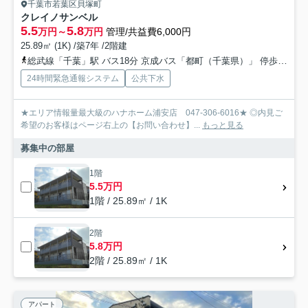
千葉市若葉区貝塚町
クレイノサンベル
5.5
5.8
万円～
万円
管理/共益費6,000円
25.89㎡ (1K) /築7年 /2階建
総武線「千葉」駅 バス18分 京成バス「都町（千葉県）」 停歩3分
24時間緊急通報システム
公共下水
★エリア情報量最大級のハナホーム浦安店 047-306-6016★ ◎内見ご
希望のお客様はページ右上の【お問い合わせ】...
もっと見る
募集中の部屋
1階
5.5万円
1階 / 25.89㎡ / 1K
2階
5.8万円
2階 / 25.89㎡ / 1K
アパート