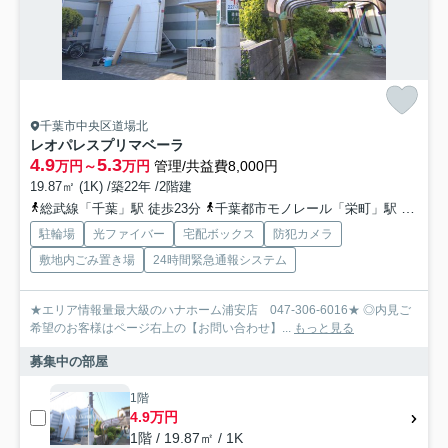
千葉市中央区道場北
レオパレスプリマベーラ
4.9
5.3
万円～
万円
管理/共益費8,000円
19.87㎡ (1K) /築22年 /2階建
総武線「千葉」駅 徒歩23分
千葉都市モノレール「栄町」駅 徒歩14分
駐輪場
光ファイバー
宅配ボックス
防犯カメラ
敷地内ごみ置き場
24時間緊急通報システム
★エリア情報量最大級のハナホーム浦安店 047-306-6016★ ◎内見ご
希望のお客様はページ右上の【お問い合わせ】...
もっと見る
募集中の部屋
1階
4.9万円
1階 / 19.87㎡ / 1K