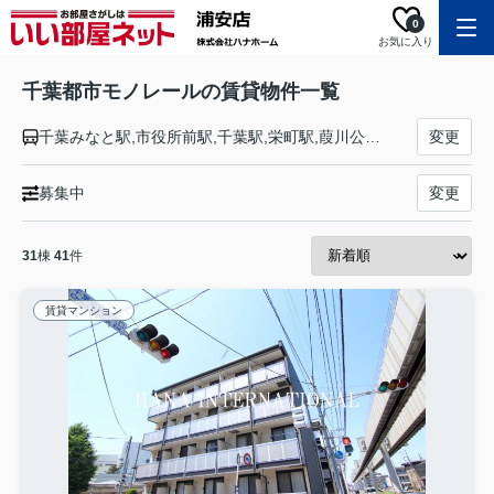
0
お気に入り
千葉都市モノレールの賃貸物件一覧
千葉みなと駅,市役所前駅,千葉駅,栄町駅,葭川公園駅,県庁前駅,千葉公園駅,作草部駅,天台駅,穴川駅,スポーツセンター駅,動物公園駅,みつわ台駅,都賀駅,桜木駅,小倉台駅,千城台北駅,千城台駅
変更
募集中
変更
31
棟
41
件
賃貸マンション