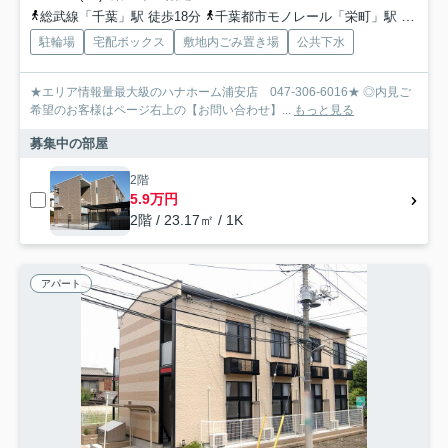
総武線「千葉」駅 徒歩18分
千葉都市モノレール「栄町」駅 徒歩10分
駐輪場
宅配ボックス
敷地内ごみ置き場
公共下水
★エリア情報量最大級のハナホーム浦安店 047-306-6016★ ◎内見ご
希望のお客様はページ右上の【お問い合わせ】...
もっと見る
募集中の部屋
2階
5.9万円
2階 / 23.17㎡ / 1K
アパート