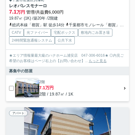
千葉市若葉区貝塚町
レオパレスモナーロ
7.1
万円
管理/共益費6,000円
19.87㎡ (1K) /築20年 /2階建
総武本線「都賀」駅 徒歩14分
千葉都市モノレール「都賀」駅 徒歩14分
CATV
光ファイバー
宅配ボックス
敷地内ごみ置き場
24時間緊急通報システム
公共下水
★エリア情報量最大級のハナホーム浦安店 047-306-6016★ ◎内見ご
希望のお客様はページ右上の【お問い合わせ】...
もっと見る
募集中の部屋
2階
7.1万円
2階 / 19.87㎡ / 1K
アパート