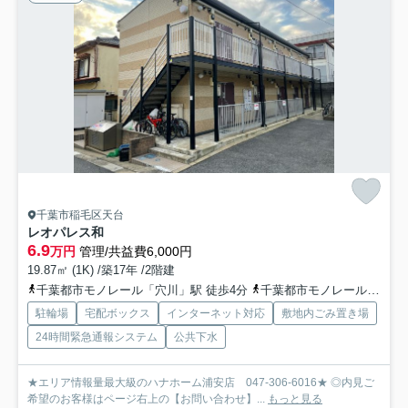
千葉市稲毛区天台
レオパレス和
6.9
万円
管理/共益費6,000円
19.87㎡ (1K) /築17年 /2階建
千葉都市モノレール「穴川」駅 徒歩4分
千葉都市モノレール「スポーツセンター」駅 徒歩7分
駐輪場
宅配ボックス
インターネット対応
敷地内ごみ置き場
24時間緊急通報システム
公共下水
★エリア情報量最大級のハナホーム浦安店 047-306-6016★ ◎内見ご
希望のお客様はページ右上の【お問い合わせ】...
もっと見る