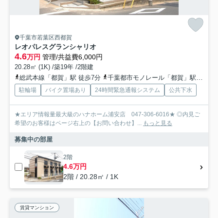
千葉市若葉区西都賀
レオパレスグランシャリオ
4.6
万円
管理/共益費6,000円
20.28㎡ (1K) /築19年 /2階建
総武本線「都賀」駅 徒歩7分
千葉都市モノレール「都賀」駅 徒歩7分
駐輪場
バイク置場あり
24時間緊急通報システム
公共下水
★エリア情報量最大級のハナホーム浦安店 047-306-6016★ ◎内見ご
希望のお客様はページ右上の【お問い合わせ】...
もっと見る
募集中の部屋
2階
4.6万円
2階 / 20.28㎡ / 1K
賃貸マンション