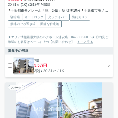
20.81㎡ (1K) /築17年 /4階建
千葉都市モノレール「葭川公園」駅 徒歩10分
千葉都市モノレール「県庁前」駅 徒歩10分
駐輪場
オートロック
光ファイバー
防犯カメラ
敷地内ごみ置き場
閑静な住宅地
★エリア情報量最大級のハナホーム浦安店 047-306-6016★ ◎内見ご
希望のお客様はページ右上の【お問い合わせ】...
もっと見る
募集中の部屋
3階
5.5万円
3階 / 20.81㎡ / 1K
アパート