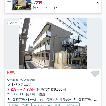
4.7万円
2階 / 19.87㎡ / 1K
アパート
NEW
千葉市中央区鶴沢町
レオパレスユズ
7.2
7.7
万円～
万円
管理/共益費8,000円
20.28㎡ (1K) /築18年 /3階建
千葉都市モノレール「葭川公園」駅 徒歩20分
千葉都市モノレール「県庁前」駅 徒歩22分
駐輪場
CATV
光ファイバー
敷地内ごみ置き場