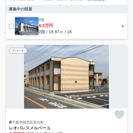
募集中の部屋
2階
4.3万円
2階 / 19.87㎡ / 1K
アパート
千葉市稲毛区萩台町
レオパレスメルベーユ