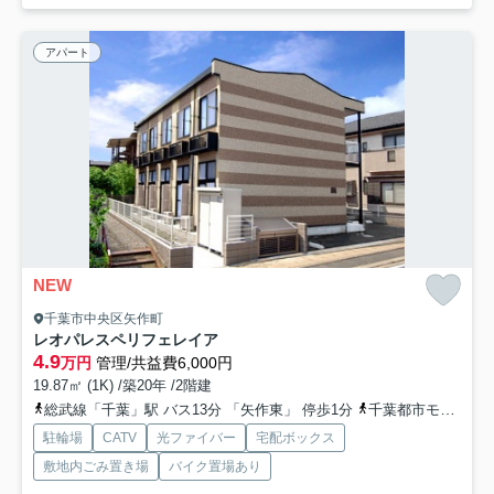
アパート
NEW
千葉市中央区矢作町
レオパレスペリフェレイア
4.9
万円
管理/共益費6,000円
19.87㎡ (1K) /築20年 /2階建
総武線「千葉」駅 バス13分 「矢作東」 停歩1分
千葉都市モノレール「県庁前」駅 徒歩22分
駐輪場
CATV
光ファイバー
宅配ボックス
敷地内ごみ置き場
バイク置場あり