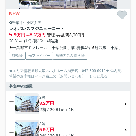
NEW
千葉市中央区弁天
レオパレスフジニューコート
5.9
8.2
万円～
万円
管理/共益費8,000円
20.81㎡ (1K) /築16年 /4階建
千葉都市モノレール「千葉公園」駅 徒歩4分
総武線「千葉」駅 徒歩16分
駐輪場
光ファイバー
敷地内ごみ置き場
★エリア情報量最大級のハナホーム浦安店 047-306-6016★ ◎内見ご
希望のお客様はページ右上の【お問い合わせ】...
もっと見る
募集中の部屋
2階
8.2万円
2階 / 20.81㎡ / 1K
3階
5.9万円