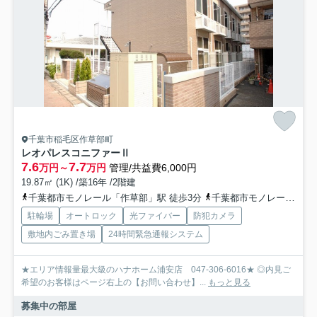
千葉市稲毛区作草部町
レオパレスコニファーⅡ
7.6
7.7
万円～
万円
管理/共益費6,000円
19.87㎡ (1K) /築16年 /2階建
千葉都市モノレール「作草部」駅 徒歩3分
千葉都市モノレール「千葉公園」駅 徒歩8分
駐輪場
オートロック
光ファイバー
防犯カメラ
敷地内ごみ置き場
24時間緊急通報システム
★エリア情報量最大級のハナホーム浦安店 047-306-6016★ ◎内見ご
希望のお客様はページ右上の【お問い合わせ】...
もっと見る
募集中の部屋