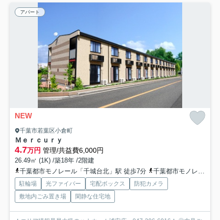
アパート
NEW
千葉市若葉区小倉町
Ｍｅｒｃｕｒｙ
4.7
万円
管理/共益費6,000円
26.49㎡ (1K) /築18年 /2階建
千葉都市モノレール「千城台北」駅 徒歩7分
千葉都市モノレール「千城台」駅 徒歩18分
駐輪場
光ファイバー
宅配ボックス
防犯カメラ
敷地内ごみ置き場
閑静な住宅地