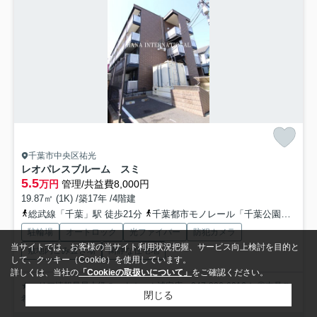
千葉市中央区祐光
レオパレスブルーム スミ
5.5
万円
管理/共益費8,000円
19.87㎡ (1K) /築17年 /4階建
総武線「千葉」駅 徒歩21分
千葉都市モノレール「千葉公園」駅 徒歩13分
駐輪場
オートロック
光ファイバー
防犯カメラ
当サイトでは、お客様の当サイト利用状況把握、サービス向上検討を目的と
敷地内ごみ置き場
閑静な住宅地
して、クッキー（Cookie）を使用しています。
詳しくは、当社の
「Cookieの取扱いについて」
をご確認ください。
★エリア情報量最大級のハナホーム浦安店 047-306-6016★ ◎内見ご
閉じる
希望のお客様はページ右上の【お問い合わせ】...
もっと見る