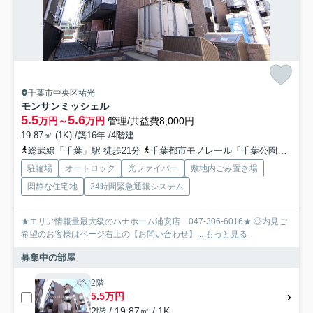
千葉市中央区祐光
モンサンミッシェル
5.5
5.6
万円～
万円
管理/共益費8,000円
19.87㎡ (1K) /築16年 /4階建
総武線「千葉」駅 徒歩21分
千葉都市モノレール「千葉公園」駅 徒歩14分
駐輪場
オートロック
光ファイバー
敷地内ごみ置き場
閑静な住宅地
24時間緊急通報システム
★エリア情報量最大級のハナホーム浦安店 047-306-6016★ ◎内見ご
希望のお客様はページ右上の【お問い合わせ】...
もっと見る
募集中の部屋
2階
5.5万円
2階 / 19.87㎡ / 1K