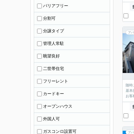
バリアフリー
分割可
分譲タイプ
アパ
管理人常駐
眺望良好
二世帯住宅
フリーレント
随時
基本
カードキー
お客
オープンハウス
外国人可
ガスコンロ設置可
アパ