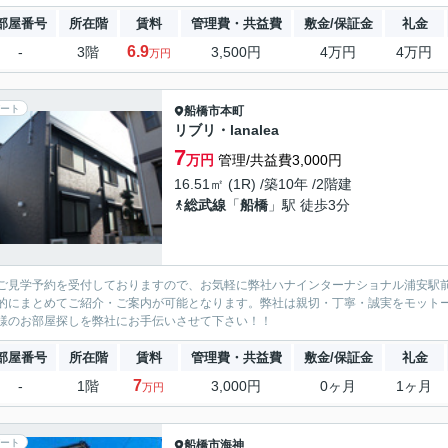
部屋番号
所在階
賃料
管理費・共益費
敷金/保証金
礼金
6.9
-
3階
3,500円
4万円
4万円
万円
ート
船橋市
本町
リブリ・lanalea
7
万円
管理/共益費3,000円
16.51㎡ (1R) /築10年 /2階建
総武線
「
船橋
」駅 徒歩3分
ご見学予約を受付しておりますので、お気軽に弊社ハナインターナショナル浦安駅
的にまとめてご紹介・ご案内が可能となります。弊社は親切・丁寧・誠実をモット
様のお部屋探しを弊社にお手伝いさせて下さい！！
部屋番号
所在階
賃料
管理費・共益費
敷金/保証金
礼金
7
-
1階
3,000円
0ヶ月
1ヶ月
万円
ート
船橋市
海神