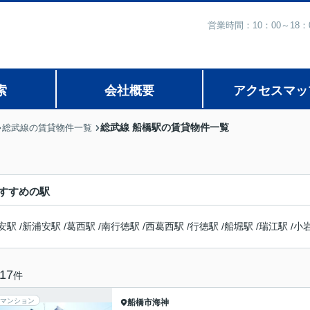
営業時間：10：00～1
索
会社概要
アクセスマッ
総武線 船橋駅の賃貸物件一覧
総武線の賃貸物件一覧
すすめの駅
安駅
/
新浦安駅
/
葛西駅
/
南行徳駅
/
西葛西駅
/
行徳駅
/
船堀駅
/
瑞江駅
/
小
17
件
マンション
船橋市
海神