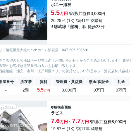
ポニー海神
5.5
万円
管理/共益費3,000円
20.29㎡ (1K) /築41年 /2階建
総武線
「
船橋
」駅 徒歩23分
リア情報量最大級のハナホーム浦安店 047-306-6016★
見ご希望のお客様はページ右上の【お問い合わせ】からご予約お願いします！ 希望
希望のお客様は電話番号の入力もお願い致します。
西線沿線・浦安・市川・江戸川区エリアの賃貸ならいい部屋ネット浦安店株式会社
部屋番号
所在階
賃料
管理費・共益費
敷金/保証金
礼金
5.5
-
2階
3,000円
0万円
0万円
万円
マンション
船橋市
西船
ラピス
7.6
7.7
万円～
万円
管理/共益費8,000円
19.87㎡ (1K) /築17年 /4階建