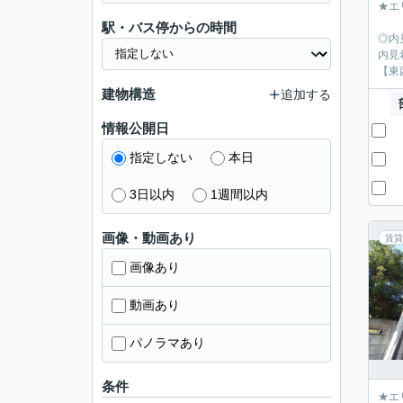
★エ
駅・バス停からの時間
◎内
内見
【東
建物構造
追加する
情報公開日
指定しない
本日
3日以内
1週間以内
画像・動画あり
賃貸
画像あり
動画あり
パノラマあり
条件
★エ