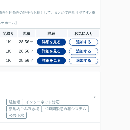
物件と同条件の物件もお探しして、まとめて内見可能です♪ ※
ハナホーム】
間取り
面積
詳細
お気に入り
1K
28.56㎡
詳細を見る
追加する
1K
28.56㎡
詳細を見る
追加する
1K
28.56㎡
詳細を見る
追加する
駐輪場
インターネット対応
敷地内ごみ置き場
24時間緊急通報システム
公共下水