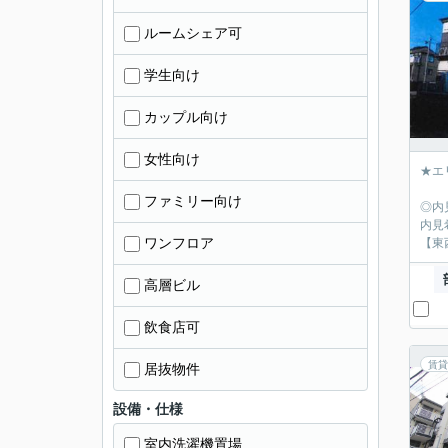
ルームシェア可
学生向け
カップル向け
女性向け
★エ
ファミリー向け
◎内
内見
ワンフロア
【東
高層ビル
飲食店可
賃貸
居抜物件
設備・仕様
室内洗濯機置場