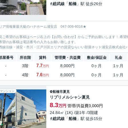
総武線
「
船橋
」駅 徒歩26分
リア情報量最大級のハナホーム浦安店 047-306-6016★
見ご希望のお客様はページ右上の【お問い合わせ】からご予約お願いします！ 希望
希望のお客様は電話番号の入力もお願い致します。
西線沿線・浦安・市川・江戸川区エリアの賃貸ならいい部屋ネット浦安店株式会社
部屋番号
所在階
賃料
管理費・共益費
敷金/保証金
礼金
7.7
-
3階
8,000円
0ヶ月
1ヶ月
万円
7.6
-
4階
8,000円
0ヶ月
1ヶ月
万円
マンション
船橋市
夏見
リブリメルシャン夏見
8.3
万円
管理/共益費3,000円
24.84㎡ (1K) /築1年 /3階建
総武線
「
船橋
」駅 徒歩15分