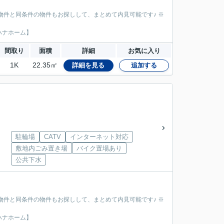
物件と同条件の物件もお探しして、まとめて内見可能です♪ ※
ハナホーム】
間取り
面積
詳細
お気に入り
1K
22.35㎡
詳細を見る
追加する
駐輪場
CATV
インターネット対応
敷地内ごみ置き場
バイク置場あり
公共下水
物件と同条件の物件もお探しして、まとめて内見可能です♪ ※
ハナホーム】