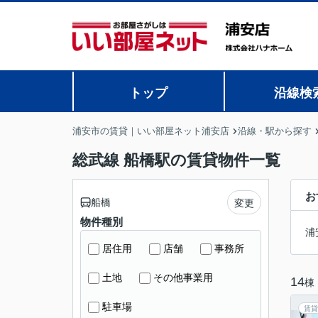
トップ
沿線検
浦安市の賃貸｜いい部屋ネット浦安店
沿線・駅から探す
総武線 船橋駅の賃貸物件一覧
お
船橋
変更
物件種別
浦
居住用
店舗
事務所
土地
その他事業用
14
棟
駐車場
賃貸