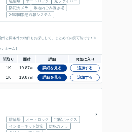
駐輪場
オートロック
光ファイバー
防犯カメラ
敷地内ごみ置き場
24時間緊急通報システム
物件と同条件の物件もお探しして、まとめて内見可能です♪ ※
ハナホーム】
間取り
面積
詳細
お気に入り
1K
19.87㎡
詳細を見る
追加する
1K
19.87㎡
詳細を見る
追加する
駐輪場
オートロック
宅配ボックス
インターネット対応
防犯カメラ