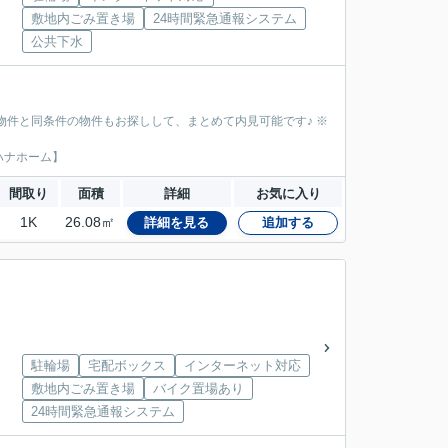
敷地内ごみ置き場
24時間緊急通報システム
公共下水
物件と同条件の物件もお探しして、まとめて内見可能です♪ ※
ハナホーム】
間取り
面積
詳細
お気に入り
1K
26.08㎡
詳細を見る
追加する
駐輪場
宅配ボックス
インターネット対応
敷地内ごみ置き場
バイク置場あり
24時間緊急通報システム