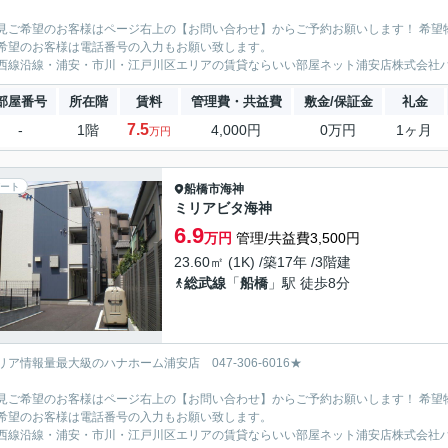
見ご希望のお客様はページ右上の【お問い合わせ】からご予約お願いします！ 希望
希望のお客様は電話番号の入力もお願い致します。
西線沿線・浦安・市川・江戸川区エリアの賃貸ならいい部屋ネット浦安店株式会社
部屋番号
所在階
賃料
管理費・共益費
敷金/保証金
礼金
7.5
-
1階
4,000円
0万円
1ヶ月
万円
ート
船橋市
海神
ミリアビタ海神
6.9
万円
管理/共益費3,500円
23.60㎡ (1K) /築17年 /3階建
総武線
「
船橋
」駅 徒歩8分
リア情報量最大級のハナホーム浦安店 047-306-6016★
見ご希望のお客様はページ右上の【お問い合わせ】からご予約お願いします！ 希望
希望のお客様は電話番号の入力もお願い致します。
西線沿線・浦安・市川・江戸川区エリアの賃貸ならいい部屋ネット浦安店株式会社