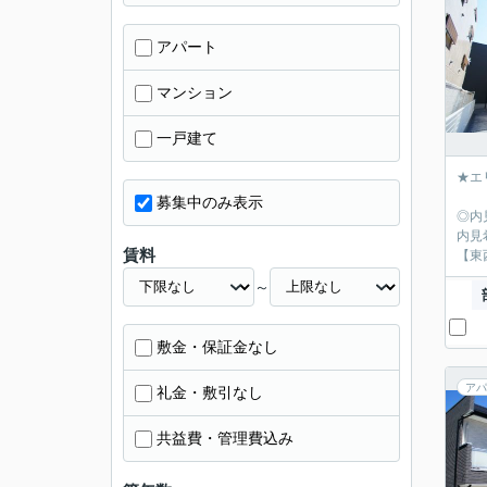
アパート
マンション
一戸建て
★エ
募集中のみ表示
◎内
内見
賃料
【東
～
敷金・保証金なし
アパ
礼金・敷引なし
共益費・管理費込み