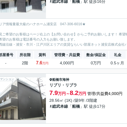
総武本線
「
船橋
」駅 徒歩16分
リア情報量最大級のハナホーム浦安店 047-306-6016★
見ご希望のお客様はページ右上の【お問い合わせ】からご予約お願いします！ 希望
希望のお客様は電話番号の入力もお願い致します。
西線沿線・浦安・市川・江戸川区エリアの賃貸ならいい部屋ネット浦安店株式会社
部屋番号
所在階
賃料
管理費・共益費
敷金/保証金
礼金
7.6
-
2階
4,000円
0万円
0.5ヶ月
万円
マンション
船橋市
海神
リブリ・リブラ
7.9
8.2
万円～
万円
管理/共益費4,000円
28.56㎡ (1K) /築9年 /3階建
総武本線
「
船橋
」駅 徒歩17分