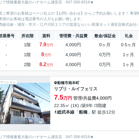
リア情報量最大級のハナホーム浦安店 047-306-6016★
見ご希望のお客様はページ右上の【お問い合わせ】からご予約お願いします！ 希望
希望のお客様は電話番号の入力もお願い致します。
西線沿線・浦安・市川・江戸川区エリアの賃貸ならいい部屋ネット浦安店株式会社
部屋番号
所在階
賃料
管理費・共益費
敷金/保証金
礼金
7.9
-
1階
4,000円
0ヶ月
0.5ヶ月
万円
8
-
1階
4,000円
0万円
1ヶ月
万円
8.2
-
2階
4,000円
0万円
1ヶ月
万円
マンション
船橋市
南本町
リブリ・ルイフェリス
7.5
万円
管理/共益費4,000円
22.35㎡ (1K) /築9年 /3階建
総武本線
「
船橋
」駅 徒歩12分
リア情報量最大級のハナホーム浦安店 047-306-6016★