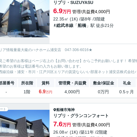
リブリ・SUZUYASU
6.9
万円
管理/共益費4,000円
22.35㎡ (1K) /築8年 /3階建
総武本線
「
船橋
」駅 徒歩21分
リア情報量最大級のハナホーム浦安店 047-306-6016★
見ご希望のお客様はページ右上の【お問い合わせ】からご予約お願いします！ 希望
希望のお客様は電話番号の入力もお願い致します。
西線沿線・浦安・市川・江戸川区エリアの賃貸ならいい部屋ネット浦安店株式会社
部屋番号
所在階
賃料
管理費・共益費
敷金/保証金
礼金
6.9
-
1階
4,000円
0万円
0.5ヶ月
万円
ート
船橋市
海神
リブリ・グランコンフォート
7.6
万円
管理/共益費4,000円
26.08㎡ (1K) /築11年 /2階建