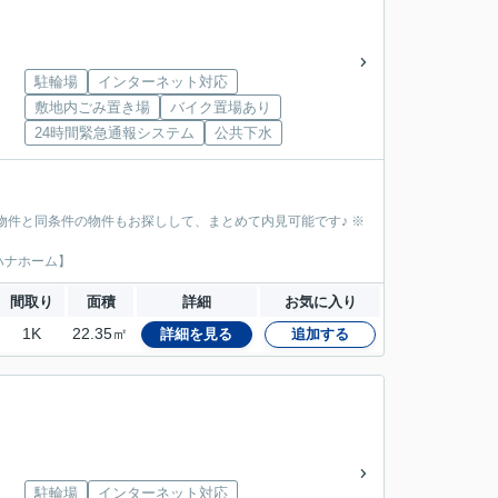
駐輪場
インターネット対応
敷地内ごみ置き場
バイク置場あり
24時間緊急通報システム
公共下水
物件と同条件の物件もお探しして、まとめて内見可能です♪ ※
ハナホーム】
間取り
面積
詳細
お気に入り
1K
22.35㎡
詳細を見る
追加する
駐輪場
インターネット対応