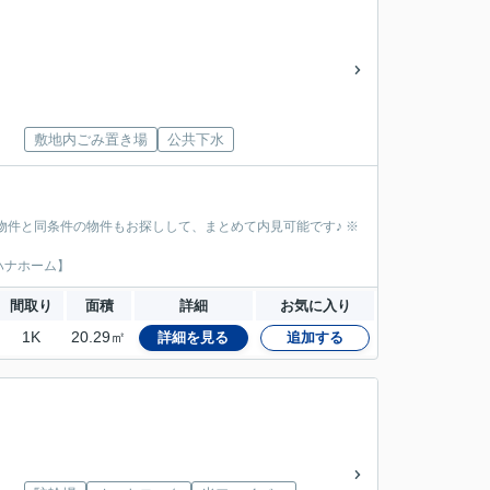
敷地内ごみ置き場
公共下水
物件と同条件の物件もお探しして、まとめて内見可能です♪ ※
ハナホーム】
間取り
面積
詳細
お気に入り
1K
20.29㎡
詳細を見る
追加する