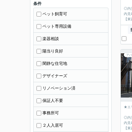
条件
◎内
ペット飼育可
内見
【東
ペット専用設備
楽器相談
陽当り良好
アパ
閑静な住宅地
デザイナーズ
リノベーション済
保証人不要
★エ
事務所可
◎内
内見
２人入居可
【東