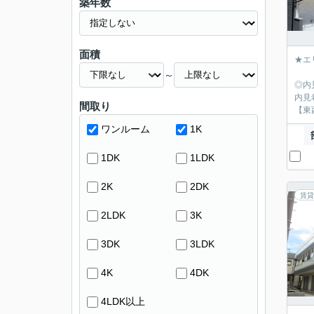
築年数
面積
★エ
～
◎内
内見
間取り
【東
ワンルーム
1K
1DK
1LDK
2K
2DK
賃貸
2LDK
3K
3DK
3LDK
4K
4DK
4LDK以上