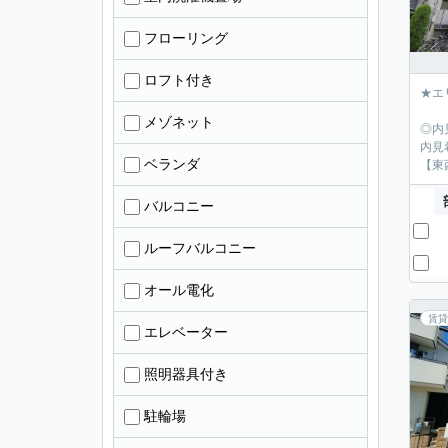
フローリング
ロフト付き
★エ
メゾネット
◎内
内見
ベランダ
【東
バルコニー
ルーフバルコニー
オール電化
賃貸
エレベーター
照明器具付き
駐輪場