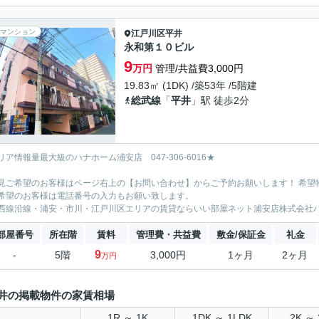
マンション
江戸川区
平井
永和第１０ビル
9
万円
管理/共益費3,000円
19.83㎡ (1DK) /築53年 /5階建
総武線
「
平井
」駅 徒歩2分
リア情報量最大級のハナホーム浦安店 047-306-6016★
見ご希望のお客様はページ右上の【お問い合わせ】からご予約お願いします！ 希望
希望のお客様は電話番号の入力もお願い致します。
西線沿線・浦安・市川・江戸川区エリアの賃貸ならいい部屋ネット浦安店株式会社
部屋番号
所在階
賃料
管理費・共益費
敷金/保証金
礼金
9
-
5階
3,000円
1ヶ月
2ヶ月
万円
井の掲載物件の家賃相場
1R ～ 1K
1DK ～ 1LDK
2K ～ 