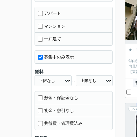
アパート
マンション
一戸建て
★エ
募集中のみ表示
◎内
内見
賃料
【東
～
敷金・保証金なし
アパ
礼金・敷引なし
共益費・管理費込み