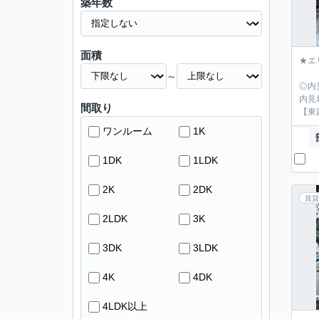
築年数
面積
★エ
～
◎内
内見
間取り
【東
ワンルーム
1K
1DK
1LDK
2K
2DK
賃貸
2LDK
3K
3DK
3LDK
4K
4DK
4LDK以上