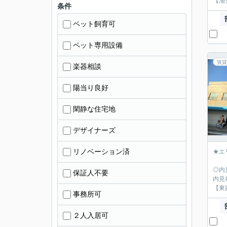
【浦
条件
ペット飼育可
ペット専用設備
賃貸
楽器相談
陽当り良好
閑静な住宅地
デザイナーズ
リノベーション済
★エ
◎内
保証人不要
内見
【東
事務所可
２人入居可