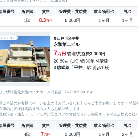
安で賃貸をお探しならハナホーム浦安店】
部屋番号
所在階
賃料
管理費・共益費
敷金/保証金
礼金
8.3
-
1階
5,000円
1ヶ月
1ヶ月
万円
マンション
江戸川区
平井
永和第二ビル
7
万円
管理/共益費3,000円
20.80㎡ (1K) /築36年 /4階建
総武線
「
平井
」駅 徒歩10分
リア情報量最大級のハナホーム浦安店 047-306-6016★
見ご希望のお客様はページ右上の【お問い合わせ】からご予約お願いします！ 希望
希望のお客様は電話番号の入力もお願い致します。
西線沿線・浦安・市川・江戸川区エリアの賃貸ならいい部屋ネット浦安店株式会社
部屋番号
所在階
賃料
管理費・共益費
敷金/保証金
礼金
7
-
4階
3,000円
1ヶ月
2ヶ月
万円