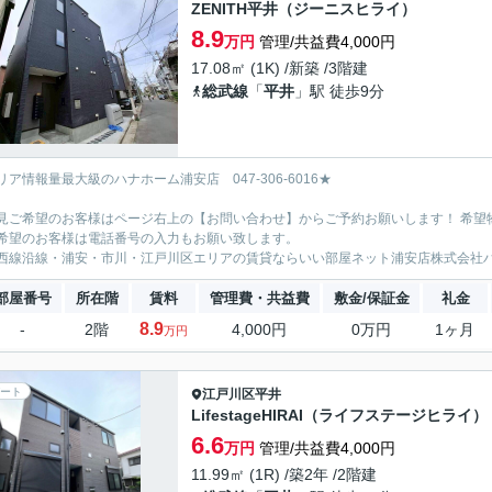
ZENITH平井（ジーニスヒライ）
8.9
万円
管理/共益費4,000円
17.08㎡ (1K) /新築 /3階建
総武線
「
平井
」駅 徒歩9分
リア情報量最大級のハナホーム浦安店 047-306-6016★
見ご希望のお客様はページ右上の【お問い合わせ】からご予約お願いします！ 希望
希望のお客様は電話番号の入力もお願い致します。
西線沿線・浦安・市川・江戸川区エリアの賃貸ならいい部屋ネット浦安店株式会社
部屋番号
所在階
賃料
管理費・共益費
敷金/保証金
礼金
8.9
-
2階
4,000円
0万円
1ヶ月
万円
ート
江戸川区
平井
LifestageHIRAI（ライフステージヒライ）
6.6
万円
管理/共益費4,000円
11.99㎡ (1R) /築2年 /2階建