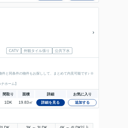
CATV
外観タイル張り
公共下水
物件と同条件の物件もお探しして、まとめて内見可能です♪ ※
ハナホーム】
間取り
面積
詳細
お気に入り
1DK
19.83㎡
詳細を見る
追加する
2LDK
3K ～ 3LDK
4K ～ 4LDK以上