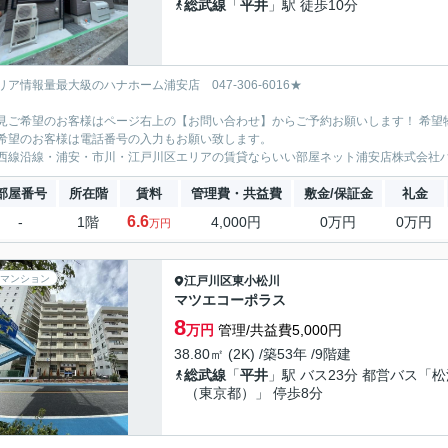
総武線
「
平井
」駅 徒歩10分
リア情報量最大級のハナホーム浦安店 047-306-6016★
見ご希望のお客様はページ右上の【お問い合わせ】からご予約お願いします！ 希望
希望のお客様は電話番号の入力もお願い致します。
西線沿線・浦安・市川・江戸川区エリアの賃貸ならいい部屋ネット浦安店株式会社
部屋番号
所在階
賃料
管理費・共益費
敷金/保証金
礼金
6.6
-
1階
4,000円
0万円
0万円
万円
マンション
江戸川区
東小松川
マツエコーポラス
8
万円
管理/共益費5,000円
38.80㎡ (2K) /築53年 /9階建
総武線
「
平井
」駅 バス23分 都営バス「松
（東京都）」 停歩8分