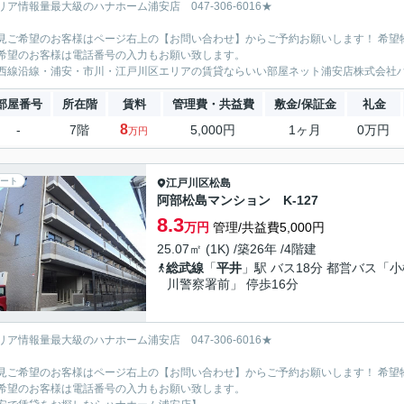
リア情報量最大級のハナホーム浦安店 047-306-6016★
見ご希望のお客様はページ右上の【お問い合わせ】からご予約お願いします！ 希望
希望のお客様は電話番号の入力もお願い致します。
西線沿線・浦安・市川・江戸川区エリアの賃貸ならいい部屋ネット浦安店株式会社
部屋番号
所在階
賃料
管理費・共益費
敷金/保証金
礼金
8
-
7階
5,000円
1ヶ月
0万円
万円
ート
江戸川区
松島
阿部松島マンション K-127
8.3
万円
管理/共益費5,000円
25.07㎡ (1K) /築26年 /4階建
総武線
「
平井
」駅 バス18分 都営バス「小
川警察署前」 停歩16分
リア情報量最大級のハナホーム浦安店 047-306-6016★
見ご希望のお客様はページ右上の【お問い合わせ】からご予約お願いします！ 希望
希望のお客様は電話番号の入力もお願い致します。