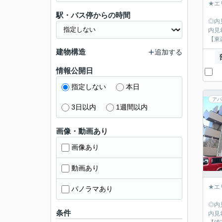
★エ
駅・バス停からの時間
◎内
内見
【東
建物構造
追加する
情報公開日
指定しない
本日
アパ
3日以内
1週間以内
画像・動画あり
画像あり
動画あり
★エ
パノラマあり
◎内
条件
内見