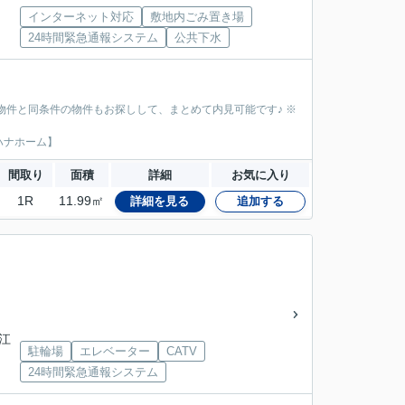
インターネット対応
敷地内ごみ置き場
24時間緊急通報システム
公共下水
物件と同条件の物件もお探しして、まとめて内見可能です♪ ※
ハナホーム】
間取り
面積
詳細
お気に入り
1R
11.99㎡
詳細を見る
追加する
江
駐輪場
エレベーター
CATV
24時間緊急通報システム