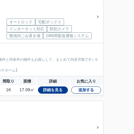
オートロック
宅配ボックス
インターネット対応
防犯カメラ
敷地内ごみ置き場
24時間緊急通報システム
物件と同条件の物件もお探しして、まとめて内見可能です♪ ※
ハナホーム】
間取り
面積
詳細
お気に入り
1K
17.08㎡
詳細を見る
追加する