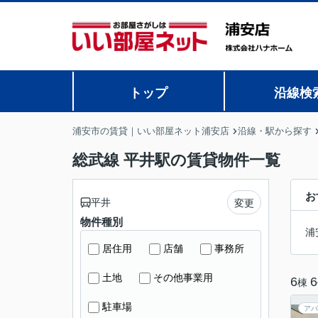
トップ
沿線検
浦安市の賃貸｜いい部屋ネット浦安店
沿線・駅から探す
総武線 平井駅の賃貸物件一覧
お
平井
変更
物件種別
浦
居住用
店舗
事務所
土地
その他事業用
6
6
棟
駐車場
アパ