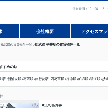
営業時間：10：00～1
索
会社概要
アクセスマッ
総武線 平井駅の賃貸物件一覧
総武線の賃貸物件一覧
すすめの駅
安駅
/
新浦安駅
/
葛西駅
/
南行徳駅
/
西葛西駅
/
行徳駅
/
船堀駅
/
瑞江駅
/
妙
件
ート
江戸川区
平井