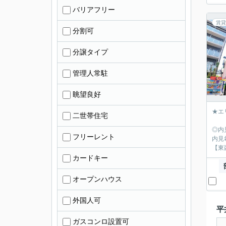
バリアフリー
賃貸
分割可
分譲タイプ
管理人常駐
眺望良好
★エ
二世帯住宅
◎内
フリーレント
内見
【東
カードキー
オープンハウス
外国人可
平
ガスコンロ設置可