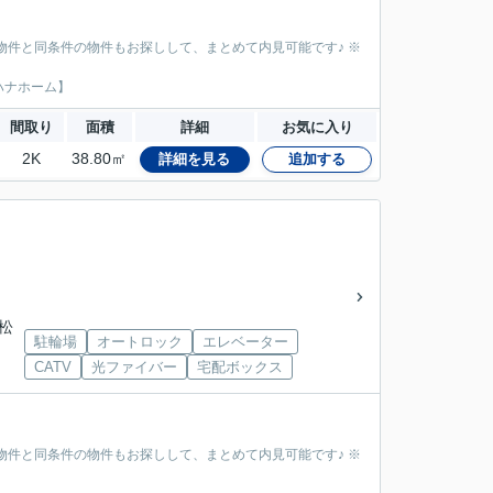
物件と同条件の物件もお探しして、まとめて内見可能です♪ ※
ハナホーム】
間取り
面積
詳細
お気に入り
2K
38.80㎡
詳細を見る
追加する
松
駐輪場
オートロック
エレベーター
CATV
光ファイバー
宅配ボックス
物件と同条件の物件もお探しして、まとめて内見可能です♪ ※