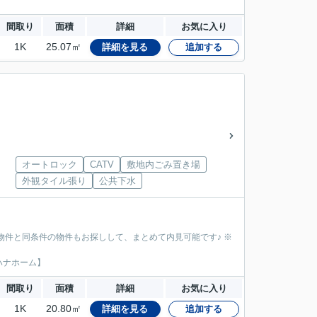
間取り
面積
詳細
お気に入り
1K
25.07㎡
詳細を見る
追加する
オートロック
CATV
敷地内ごみ置き場
外観タイル張り
公共下水
物件と同条件の物件もお探しして、まとめて内見可能です♪ ※
ハナホーム】
間取り
面積
詳細
お気に入り
1K
20.80㎡
詳細を見る
追加する